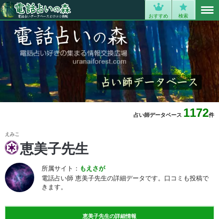
MENU
0
おすすめ
検索
1172
占い師データベース
件
えみこ
恵美子先生
所属サイト：
もえさが
電話占い師 恵美子先生の詳細データです。口コミも投稿で
きます。
恵美子先生の詳細情報