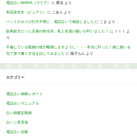
電話占いMARIA（マリア）
に
匿名
より
和花奈先生（ピュアリ）
に
こあら
より
ペットのカメが行方不明に…電話占いで相談しました
に
こま
より
効果絶大だった京都の鈴虫寺。私と友達の願いが叶いました！
に
ｔｔｔ
よ
り
不倫している既婚の彼が離婚しますように・・・本当に叶った！紙に願いを
完了形で書く方法を試してみました
に
陽子ちん
より
カテゴリー
電話占い体験レポート
電話占いマニュアル
占い師鑑定動画
占いご意見箱
電話占い全般