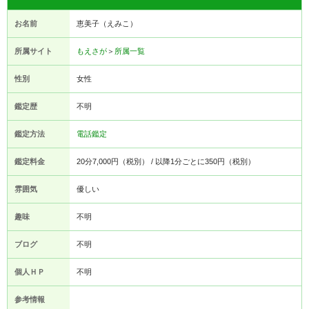
お名前
恵美子（えみこ）
所属サイト
もえさが
＞
所属一覧
性別
女性
鑑定歴
不明
鑑定方法
電話鑑定
鑑定料金
20分7,000円（税別） / 以降1分ごとに350円（税別）
雰囲気
優しい
趣味
不明
ブログ
不明
個人ＨＰ
不明
参考情報