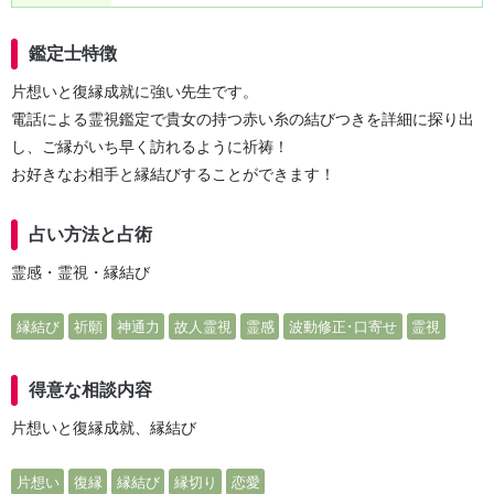
鑑定士特徴
片想いと復縁成就に強い先生です。
電話による霊視鑑定で貴女の持つ赤い糸の結びつきを詳細に探り出
し、ご縁がいち早く訪れるように祈祷！
お好きなお相手と縁結びすることができます！
占い方法と占術
霊感・霊視・縁結び
縁結び
祈願
神通力
故人霊視
霊感
波動修正･口寄せ
霊視
得意な相談内容
片想いと復縁成就、縁結び
片想い
復縁
縁結び
縁切り
恋愛