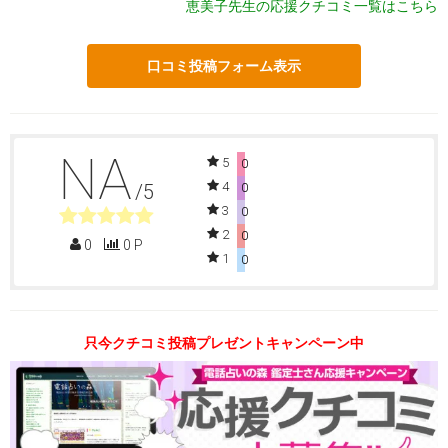
恵美子先生の応援クチコミ一覧はこちら
口コミ投稿フォーム表示
NA
5
0
4
/5
0
3
0
2
0
0
0 P
1
0
只今クチコミ投稿プレゼントキャンペーン中