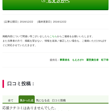
もえさがへ
［記事公開日］2016/12/22 ［最終更新日］2016/12/22
掲載内容について間違い等ございましたら
こちら
からご連絡をお願いいたします。
また当事者の方で、掲載を望まない、情報を追加／修正したい場合も、ご連絡いただければす
ぐに対応させていただきます。
提供元：
事業者名 もえさが® 運営責任者 松下幸
口コミ投稿：
全て
良かった点
気になる点
口コミ投稿
応援クチコミはありませんでした。