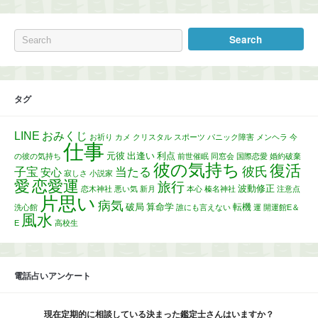
タグ
LINE
おみくじ
お祈り
カメ
クリスタル
スポーツ
パニック障害
メンヘラ
今
仕事
元彼
出逢い
利点
の彼の気持ち
前世催眠
同窓会
国際恋愛
婚約破棄
彼の気持ち
復活
彼氏
子宝
当たる
安心
寂しさ
小説家
愛
恋愛運
旅行
波動修正
恋木神社
悪い気
新月
本心
榛名神社
注意点
片思い
病気
破局
算命学
転機
洗心館
誰にも言えない
運
開運館E＆
風水
E
高校生
電話占いアンケート
現在定期的に相談している決まった鑑定士さんはいますか？