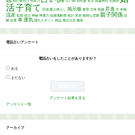
初心者向け
包容力
占い館
同性愛
名言
堀越神社
夫婦間
活
子育て
掲示板
昇進
宮城
憂さ晴らし
教育
文殊
既婚
月
本物
親子関係
流産
監督
祖父
神秘
神通力
結婚適齢期
統計
美容
複雑な恋愛
誤
車
運気
解
起業
隠れスポット
雑誌
電話注文
魔術
電話占いアンケート
電話占いをしたことがありますか？
ある
まだない
アンケート結果を見る
アンケート一覧
アーカイブ