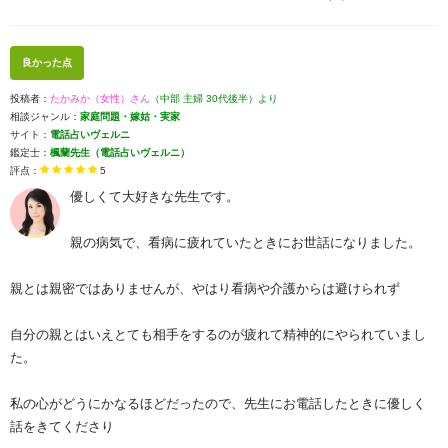
良かった点
投稿者：
たかみか（女性）さん
（中部 主婦 30代後半）より
相談ジャンル：
家庭問題・嫁姑・実家
サイト：
電話占いヴェルニ
鑑定士：
楓蘭先生（電話占いヴェルニ）
評点：
5
優しくて大好きな先生です。
親の病気で、看病に疲れていたときにお世話になりました。
親とは親密ではありませんが、やはり看病や介護からは避けられず
自分の親とはいえとても相手をするのが疲れて精神的にやられていまし
た。
私の心がどうにかなるほどだったので、先生にお電話したときに優しく
話をきてくださり