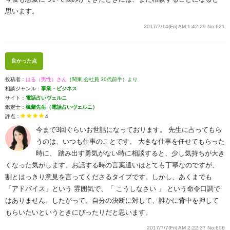
思います。
2017/7/14(Fri) AM 1:42:29
No:621
良かった点
投稿者：
はる（男性）さん
（関東 会社員 30代前半）より
相談ジャンル：
事業・ビジネス
サイト：
電話占いヴェルニ
鑑定士：
楓蘭先生（電話占いヴェルニ）
評点：
4
今まで3回ぐらいお世話になっております。 先生に占ってもら
うのは、いつも仕事のことです。 大きな仕事を任せてもらった
時に、 踏み出す勇気がない時に相談すると、少し気持ちが大き
くなった気がします。お話する時の言葉遣いはとても丁寧なのですが、
割とはっきり意見を言ってくださるタイプです。しかし、あくまでも
「アドバイス」という 雰囲気で、「 こうしなさい 」 という命令口調で
はありません。したがって、自分の決断に対して、誰かに背中を押して
もらいたいというときにぴったりだと思います。
2017/7/7(Fri) AM 2:22:37
No:606