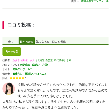
提供元：
株式会社ファンフィール
口コミ投稿：
全て
良かった点
気になる点
口コミ投稿
良かった点
投稿者：
あきら（男性）さん
（北海道 自営業 30代前半）より
相談ジャンル：
恋愛成就・縁結び・片思い
サイト：
電話占いヴェルニ
鑑定士：
楓蘭先生（電話占いヴェルニ）
評点：
5
片想いの相談をさせてもらったんですが、的確なアドバイスを
もらえて凄く嬉しかったです。誰にも相談ができなかったので
強い味方を手に入れた感じがしました。
人見知りの私でも凄く話しやすい先生でした。占い結果の説明も凄くわ
かりやすかったし、根拠を感じるような結果でした。