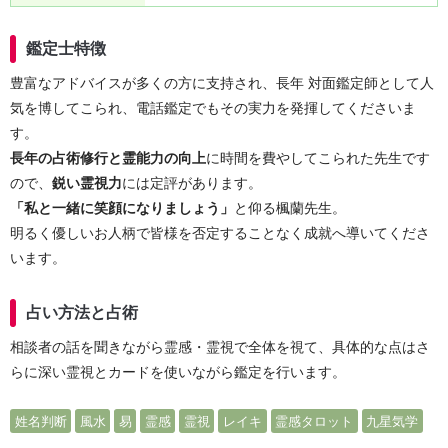
鑑定士特徴
豊富なアドバイスが多くの方に支持され、長年 対面鑑定師として人
気を博してこられ、電話鑑定でもその実力を発揮してくださいま
す。
長年の占術修行と霊能力の向上
に時間を費やしてこられた先生です
ので、
鋭い霊視力
には定評があります。
「私と一緒に笑顔になりましょう」
と仰る楓蘭先生。
明るく優しいお人柄で皆様を否定することなく成就へ導いてくださ
います。
占い方法と占術
相談者の話を聞きながら霊感・霊視で全体を視て、具体的な点はさ
らに深い霊視とカードを使いながら鑑定を行います。
姓名判断
風水
易
霊感
霊視
レイキ
霊感タロット
九星気学