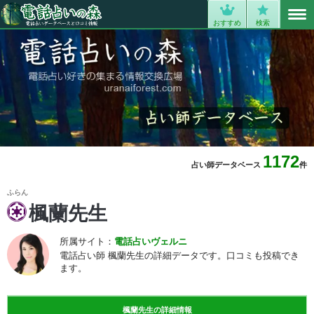
MENU
0
おすすめ
検索
1172
占い師データベース
件
ふらん
楓蘭先生
所属サイト：
電話占いヴェルニ
電話占い師 楓蘭先生の詳細データです。口コミも投稿でき
ます。
楓蘭先生の詳細情報