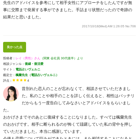
先生のアドバイスを参考にして相手女性にアプローチをしたんですが無
事に交際まで発展する事ができました。手詰まり状態だったので奇跡の
結果だと思いました。
2017/10/18(Wed) AM 1:26:05
No:706
良かった点
投稿者：
レイ（男性）さん
（関東 会社員 30代後半）より
相談ジャンル：
復縁・復活愛
サイト：
電話占いヴェルニ
鑑定士：
楓蘭先生（電話占いヴェルニ）
評点：
4
昔別れた恋人のことが忘れなくて、相談させていただきまし
た。私のことや相手のことを詳しく伝えると、相性はバッチリ
だからもう一度告白してみなさいとアドバイスをもらいまし
た。
おかげさまでそのあとに復縁することになりました。すべては楓蘭先生
のおかげです。相手に断られるのが怖くて躊躇していた私の背中を押し
ていただきました。本当に感謝しています。
今後も恋愛について悩みができたときには、また相談することになると