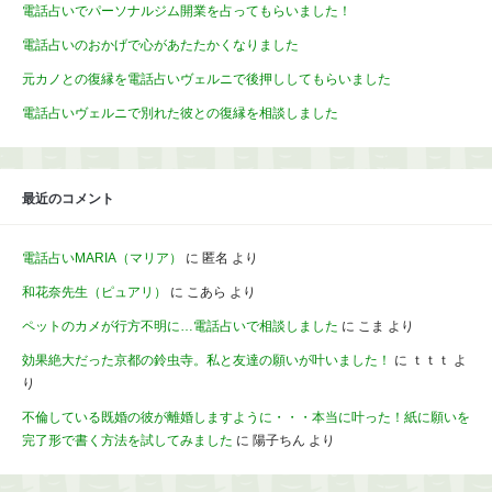
電話占いでパーソナルジム開業を占ってもらいました！
電話占いのおかげで心があたたかくなりました
元カノとの復縁を電話占いヴェルニで後押ししてもらいました
電話占いヴェルニで別れた彼との復縁を相談しました
最近のコメント
電話占いMARIA（マリア）
に
匿名
より
和花奈先生（ピュアリ）
に
こあら
より
ペットのカメが行方不明に…電話占いで相談しました
に
こま
より
効果絶大だった京都の鈴虫寺。私と友達の願いが叶いました！
に
ｔｔｔ
よ
り
不倫している既婚の彼が離婚しますように・・・本当に叶った！紙に願いを
完了形で書く方法を試してみました
に
陽子ちん
より