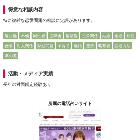
得意な相談内容
特に複雑な恋愛問題の相談に定評があります。
遠距離
不倫
同性愛
霊障害
復活愛
三角関係
結婚
金運
相性
仕事
対人関係
家庭問題
子育て
離婚
運勢
略奪愛
開運方法
年の差
活動・メディア実績
長年の対面鑑定経験あり
所属の電話占いサイト