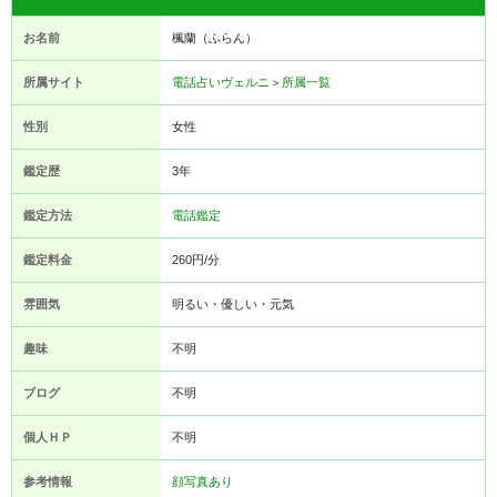
お名前
楓蘭（ふらん）
所属サイト
電話占いヴェルニ
＞
所属一覧
性別
女性
鑑定歴
3年
鑑定方法
電話鑑定
鑑定料金
260円/分
雰囲気
明るい・優しい・元気
趣味
不明
ブログ
不明
個人ＨＰ
不明
参考情報
顔写真あり