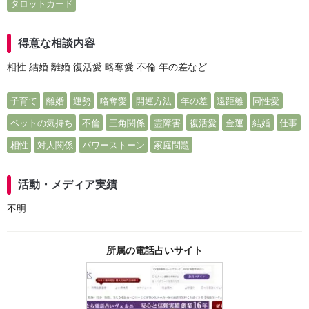
タロットカード
得意な相談内容
相性 結婚 離婚 復活愛 略奪愛 不倫 年の差など
子育て
離婚
運勢
略奪愛
開運方法
年の差
遠距離
同性愛
ペットの気持ち
不倫
三角関係
霊障害
復活愛
金運
結婚
仕事
相性
対人関係
パワーストーン
家庭問題
活動・メディア実績
不明
所属の電話占いサイト