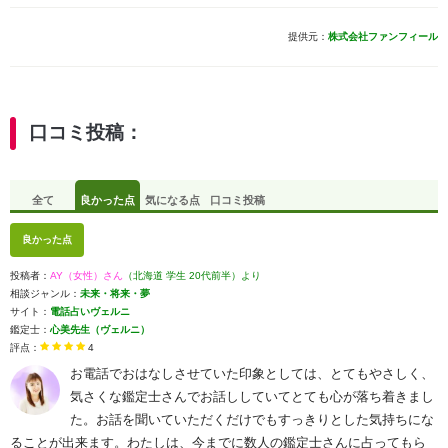
提供元：
株式会社ファンフィール
口コミ投稿：
全て
良かった点
気になる点
口コミ投稿
良かった点
投稿者：
AY（女性）さん
（北海道 学生 20代前半）より
相談ジャンル：
未来・将来・夢
サイト：
電話占いヴェルニ
鑑定士：
心美先生（ヴェルニ）
評点：
4
お電話でおはなしさせていた印象としては、とてもやさしく、
気さくな鑑定士さんでお話ししていてとても心が落ち着きまし
た。お話を聞いていただくだけでもすっきりとした気持ちにな
ることが出来ます。わたしは、今までに数人の鑑定士さんに占ってもら