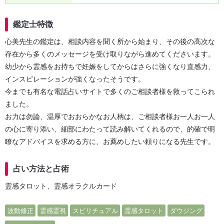
鑑定士特徴
心美先生の鑑定は、相談内容を聞く所から始まり、その後の高次な
存在から多くのメッセージを受け取りながら進めてくださいます。
幼少から霊感をお持ちで妊娠をしてからはさらに強くなり直感力、
インスピレーションが強くなったそうです。
今までも有名な電話占いサイトで多くのご相談者様を救ってこられ
ました。
お力は勿論、温厚でおおらかなお人柄は、ご相談者様お一人お一人
の心に寄り添い、細部にわたって読み解いてくれるので、的確で明
瞭なアドバイスを求める方に、お薦めしたい頼りになる先生です。
占い方法と占術
霊感タロット、霊感オラクルカード
波動修正
霊感霊視
スピリチュアル
霊感タロット
ダウジング