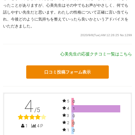
ったことがありますが、心美先生はその中でもお声がやさしく、何でも
話しやすい先生だと思います。わたしの性格について正確に言い当てら
れ、今後どのように気持ちを整えていったら良いかというアドバイスを
いただきました。
2020/9/8(Tue) AM 12:26:25
No:1299
心美先生の応援クチコミ一覧はこちら
口コミ投稿フォーム表示
4
5
0
4
/5
1
3
0
2
0
1
4 P
1
0