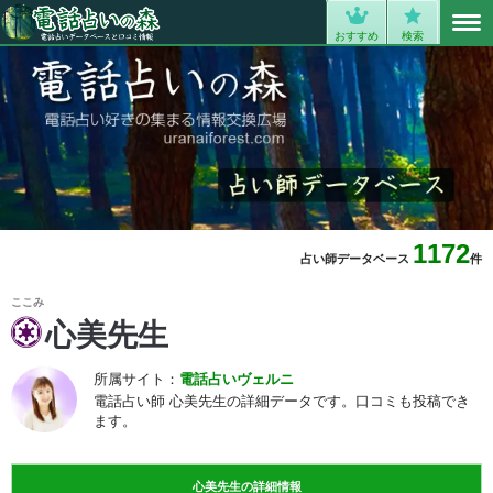
MENU
0
おすすめ
検索
1172
占い師データベース
件
ここみ
心美先生
所属サイト：
電話占いヴェルニ
電話占い師 心美先生の詳細データです。口コミも投稿でき
ます。
心美先生の詳細情報