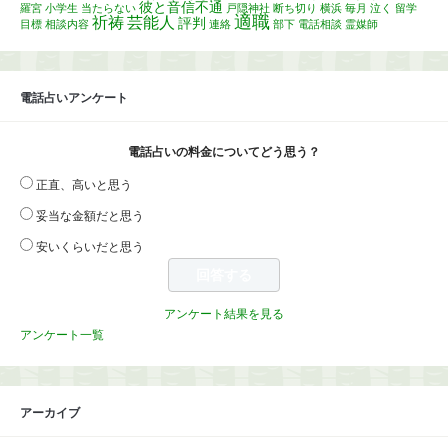
彼と音信不通
羅宮
小学生
当たらない
戸隠神社
断ち切り
横浜
毎月
泣く
留学
適職
祈祷
芸能人
評判
目標
相談内容
連絡
部下
電話相談
霊媒師
電話占いアンケート
電話占いの料金についてどう思う？
正直、高いと思う
妥当な金額だと思う
安いくらいだと思う
アンケート結果を見る
アンケート一覧
アーカイブ