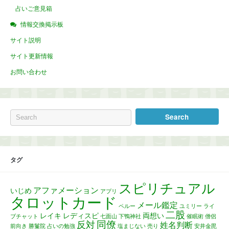
占いご意見箱
情報交換掲示板
サイト説明
サイト更新情報
お問い合わせ
タグ
スピリチュアル
アファメーション
いじめ
アプリ
タロットカード
メール鑑定
ペルー
ユミリー
ライ
二股
レイキ
レディスピ
両想い
ブチャット
七面山
下鴨神社
催眠術
僧侶
同僚
反対
姓名判断
前向き
勝鬘院
占いの勉強
塩まじない
売り
安井金毘