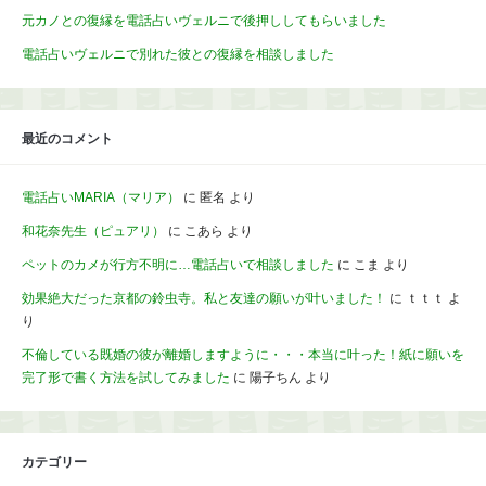
元カノとの復縁を電話占いヴェルニで後押ししてもらいました
電話占いヴェルニで別れた彼との復縁を相談しました
最近のコメント
電話占いMARIA（マリア）
に
匿名
より
和花奈先生（ピュアリ）
に
こあら
より
ペットのカメが行方不明に…電話占いで相談しました
に
こま
より
効果絶大だった京都の鈴虫寺。私と友達の願いが叶いました！
に
ｔｔｔ
よ
り
不倫している既婚の彼が離婚しますように・・・本当に叶った！紙に願いを
完了形で書く方法を試してみました
に
陽子ちん
より
カテゴリー