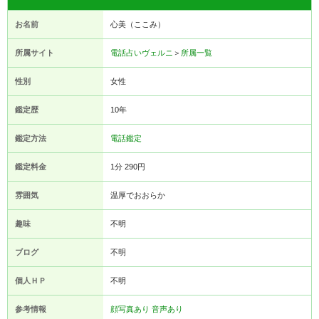
お名前
心美（ここみ）
所属サイト
電話占いヴェルニ
＞
所属一覧
性別
女性
鑑定歴
10年
鑑定方法
電話鑑定
鑑定料金
1分 290円
雰囲気
温厚でおおらか
趣味
不明
ブログ
不明
個人ＨＰ
不明
参考情報
顔写真あり
音声あり