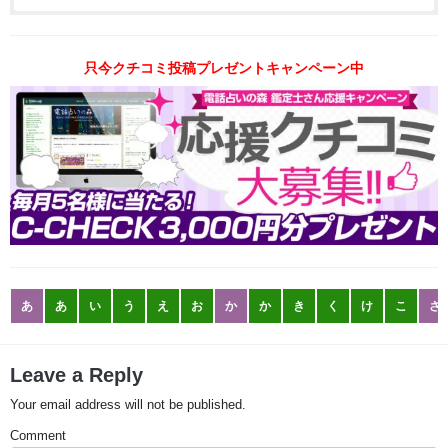
只今クチコミ投稿プレゼントキャンペーン中
あ
あ
い
う
え
お
か
か
き
く
け
こ
さ
Leave a Reply
Your email address will not be published.
Comment