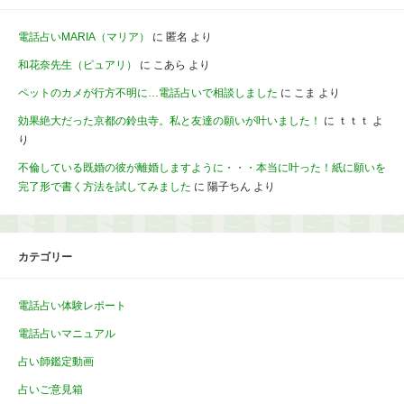
電話占いMARIA（マリア）
に
匿名
より
和花奈先生（ピュアリ）
に
こあら
より
ペットのカメが行方不明に…電話占いで相談しました
に
こま
より
効果絶大だった京都の鈴虫寺。私と友達の願いが叶いました！
に
ｔｔｔ
よ
り
不倫している既婚の彼が離婚しますように・・・本当に叶った！紙に願いを
完了形で書く方法を試してみました
に
陽子ちん
より
カテゴリー
電話占い体験レポート
電話占いマニュアル
占い師鑑定動画
占いご意見箱