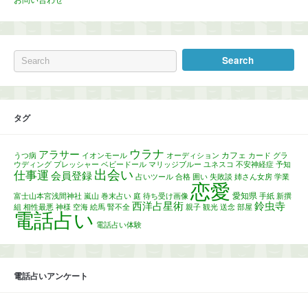
お問い合わせ
タグ
ウラナ
アラサー
カフェ
うつ病
イオンモール
オーディション
カード
グラ
ウディング
プレッシャー
ベビードール
マリッジブルー
ユネスコ
不安神経症
予知
出会い
仕事運
会員登録
占いツール
合格
囲い
失敗談
姉さん女房
学業
恋愛
愛知県
富士山本宮浅間神社
嵐山
巻末占い
庭
待ち受け画像
手紙
新撰
西洋占星術
鈴虫寺
組
相性最悪
神様
空海
絵馬
腎不全
親子
観光
送念
部屋
電話占い
電話占い体験
電話占いアンケート