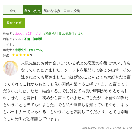
全て
良かった点
気になる点
口コミ投稿
良かった点
投稿者：
あいこ（女性）さん
（近畿 会社員 30代後半）より
相談ジャンル：
不倫・複雑愛
サイト：
鑑定士：
未恩先生（カミール）
評点：
5
未恩先生にお付き合いしている彼との恋愛の今後についてうら
なっていただきました。タロットを展開して答えを出す、その
速さにとても驚きました。彼は私のことをとても大好きだと言
ってくれてこれからもとても良い関係を築けるご縁ですよ、と言ってく
ださいました。ただ、結婚するまでにはとても長い時間がかかるかもし
れません、と言われ、初めから言っていませんでしたが、不倫の関係だ
ということも当てられました。でも私の気持ちを知っているのか、ずっ
とパートナーでいられる、ということを強調してくださり、とても素晴
らしい先生だと感謝しています。
2018/10/2(Tue) AM 2:27:05
No:975