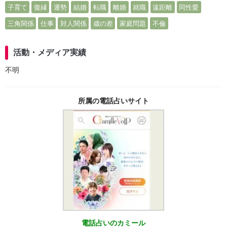
子育て
復縁
運勢
結婚
転職
離婚
就職
遠距離
同性愛
三角関係
仕事
対人関係
歳の差
家庭問題
不倫
活動・メディア実績
不明
所属の電話占いサイト
電話占いのカミール