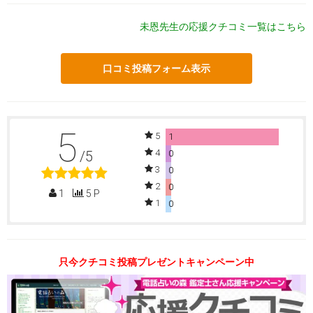
未恩先生の応援クチコミ一覧はこちら
口コミ投稿フォーム表示
5
5
1
4
/5
0
3
0
2
0
1
5 P
1
0
只今クチコミ投稿プレゼントキャンペーン中