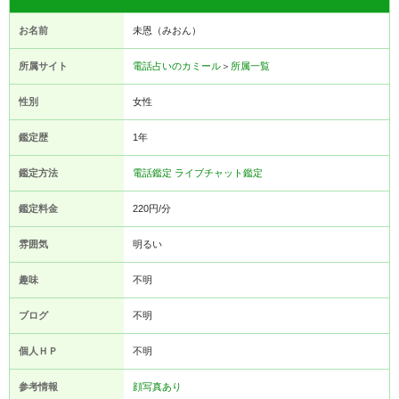
お名前
未恩（みおん）
所属サイト
電話占いのカミール
＞
所属一覧
性別
女性
鑑定歴
1年
鑑定方法
電話鑑定
ライブチャット鑑定
鑑定料金
220円/分
雰囲気
明るい
趣味
不明
ブログ
不明
個人ＨＰ
不明
参考情報
顔写真あり