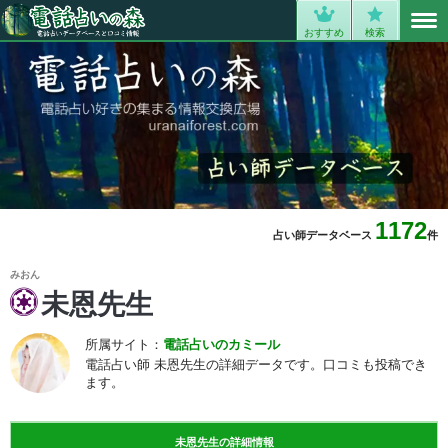
MENU
0
おすすめ
検索
1172
占い師データベース
件
みおん
未恩先生
所属サイト：
電話占いのカミール
電話占い師 未恩先生の詳細データです。口コミも投稿でき
ます。
未恩先生の詳細情報