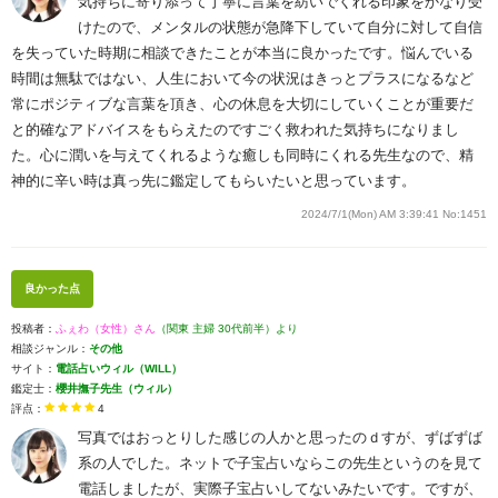
気持ちに寄り添って丁寧に言葉を紡いでくれる印象をかなり受
けたので、メンタルの状態が急降下していて自分に対して自信
を失っていた時期に相談できたことが本当に良かったです。悩んでいる
時間は無駄ではない、人生において今の状況はきっとプラスになるなど
常にポジティブな言葉を頂き、心の休息を大切にしていくことが重要だ
と的確なアドバイスをもらえたのですごく救われた気持ちになりまし
た。心に潤いを与えてくれるような癒しも同時にくれる先生なので、精
神的に辛い時は真っ先に鑑定してもらいたいと思っています。
2024/7/1(Mon) AM 3:39:41
No:1451
良かった点
投稿者：
ふぇわ（女性）さん
（関東 主婦 30代前半）より
相談ジャンル：
その他
サイト：
電話占いウィル（WILL）
鑑定士：
櫻井撫子先生（ウィル）
評点：
4
写真ではおっとりした感じの人かと思ったのｄすが、ずばずば
系の人でした。ネットで子宝占いならこの先生というのを見て
電話しましたが、実際子宝占いしてないみたいです。ですが、