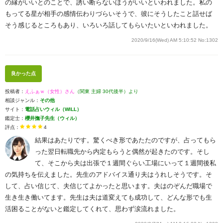
の縁がいいとのことで、誘い断らないほうがいいといわれました。私の
もってる星が相手の感情伝わりづらいそうで、彼にそうしたこと話せば
そう感じるところもあり、いろいろ話してもらいたいといわれました。
2020/9/16(Wed) AM 5:10:52
No:1302
良かった点
投稿者：
えふぁｗ（女性）さん
（関東 主婦 30代後半）より
相談ジャンル：
その他
サイト：
電話占いウィル（WILL）
鑑定士：
櫻井撫子先生（ウィル）
評点：
4
結果はあたりです。驚くべき形であたたのですが、占ってもら
った翌日転職先から内定もらうと偶然が起きたのです。そし
て、そこから夫は出張で１週間ぐらい工場にいって１週間後私
の気持ちを伝えました。先生のアドバイス通り夫はうれしそうです。そ
して、占い信じて、夫信じてよかったと思います。夫はのぞんだ職場で
生き生き働いてます。先生は夫は道変えても成功して、どんな形でも生
活困ることがないと鑑定してくれて、思わず涙流れました。