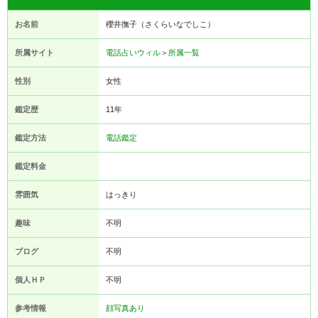
お名前
櫻井撫子（さくらいなでしこ）
所属サイト
電話占いウィル
＞
所属一覧
性別
女性
鑑定歴
11年
鑑定方法
電話鑑定
鑑定料金
雰囲気
はっきり
趣味
不明
ブログ
不明
個人ＨＰ
不明
参考情報
顔写真あり