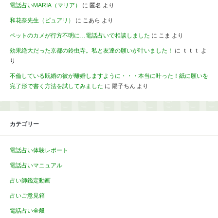
電話占いMARIA（マリア）
に
匿名
より
和花奈先生（ピュアリ）
に
こあら
より
ペットのカメが行方不明に…電話占いで相談しました
に
こま
より
効果絶大だった京都の鈴虫寺。私と友達の願いが叶いました！
に
ｔｔｔ
よ
り
不倫している既婚の彼が離婚しますように・・・本当に叶った！紙に願いを
完了形で書く方法を試してみました
に
陽子ちん
より
カテゴリー
電話占い体験レポート
電話占いマニュアル
占い師鑑定動画
占いご意見箱
電話占い全般