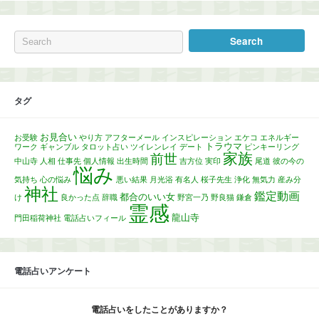
タグ
お見合い
お受験
やり方
アフターメール
インスピレーション
エケコ
エネルギー
トラウマ
ワーク
ギャンブル
タロット占い
ツイレンレイ
デート
ピンキーリング
家族
前世
中山寺
人相
仕事先
個人情報
出生時間
吉方位
実印
尾道
彼の今の
悩み
気持ち
心の悩み
悪い結果
月光浴
有名人
桜子先生
浄化
無気力
産み分
神社
鑑定動画
都合のいい女
け
良かった点
辞職
野宮一乃
野良猫
鎌倉
霊感
龍山寺
門田稲荷神社
電話占いフィール
電話占いアンケート
電話占いをしたことがありますか？