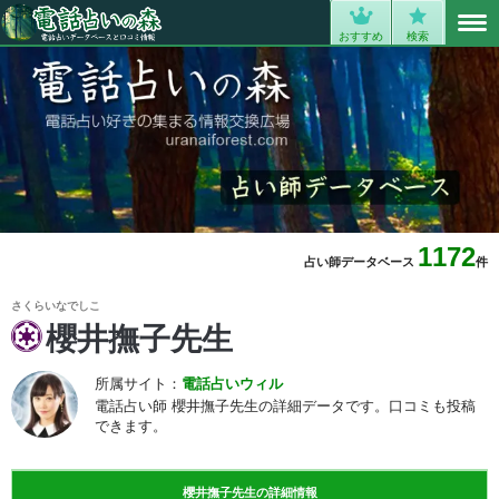
MENU
0
おすすめ
検索
1172
占い師データベース
件
さくらいなでしこ
櫻井撫子先生
所属サイト：
電話占いウィル
電話占い師 櫻井撫子先生の詳細データです。口コミも投稿
できます。
櫻井撫子先生の詳細情報