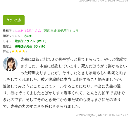
2020/9/7(Mon) AM 2:16:03
No:1298
良かった点
投稿者：
ふぇあ（女性）さん
（関東 主婦 30代前半）より
相談ジャンル：
その他
サイト：
電話占いウィル（WILL）
鑑定士：
櫻井撫子先生（ウィル）
評点：
4
先生には彼と別れ３か月半ずっと見てもらって、やっと復縁で
きました。本当に感謝しています。死んだほうがっ楽かもとい
った時期ありましたが、そうしたときも素晴らしい鑑定と励ま
しをしてくれました。彼と復縁時に本当は連絡すること悩みましたが、
連絡してみようとことことでメールすることになり、本当に先生の通
り、彼は待ってましたとばかりすぐ返事くれて、とんとん拍子で復縁で
きたのです。そしてそのとき先生から来た彼の心境はまさにその通り
で、先生の力のすごさを感じさせられました。
2020/7/13(Mon) AM 12:50:02
No:1277