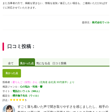
また当事者の方で、掲載を望まない、情報を追加／修正したい場合も、ご連絡いただければす
ぐに対応させていただきます。
提供元：
株式会社ウィル
口コミ投稿：
全て
良かった点
気になる点
口コミ投稿
良かった点
投稿者：
蜜りんご（女性）さん
（北海道 会社員 30代後半）より
相談ジャンル：
心の悩み・性格・鬱
サイト：
電話占いウィル（WILL）
鑑定士：
櫻井撫子先生（ウィル）
評点：
5
すごく落ち着いた声で聞き取りやすさを感じましたし、相手の