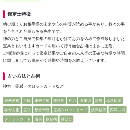
鑑定士特徴
幼少期よりお相手様の未来や心の中等が読める事があり、数々の事
を予言された事もある先生です。
神の力とご自身で長年の年月をかけてお力を込めて作成致しました
宝具ともいえますカードを用いて行う融合占術はまさに圧巻。
ご相談者様にとって鑑定結果やご自身の未来等の正確な時期や時間
に関しましても事細かく時期や時間をお教え下さいます。
占い方法と占術
神力・霊感・タロットカードなど
未来透視
祈願
未来予知
夢診断
神力
占星術
霊感
思念伝達
融合占術
霊視
想念伝達
霊感タロットカード
波動修正
西洋占術
タロットカード
透視
数秘術
縁結び