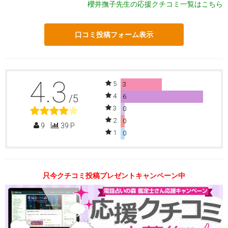
櫻井撫子先生の応援クチコミ一覧はこちら
口コミ投稿フォーム表示
4.3
5
3
4
/5
6
3
0
2
0
9
39 P
1
0
只今クチコミ投稿プレゼントキャンペーン中