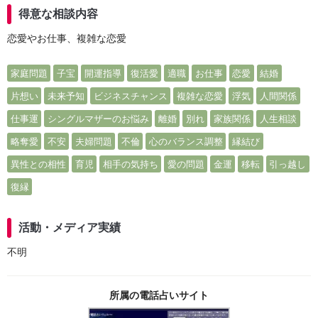
得意な相談内容
恋愛やお仕事、複雑な恋愛
家庭問題
子宝
開運指導
復活愛
適職
お仕事
恋愛
結婚
片想い
未来予知
ビジネスチャンス
複雑な恋愛
浮気
人間関係
仕事運
シングルマザーのお悩み
離婚
別れ
家族関係
人生相談
略奪愛
不安
夫婦問題
不倫
心のバランス調整
縁結び
異性との相性
育児
相手の気持ち
愛の問題
金運
移転
引っ越し
復縁
活動・メディア実績
不明
所属の電話占いサイト