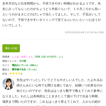
生年月日など出生時間から、子供できやすい時期がわかるようです。先
生に占ってもらったのがちょうど１年前ぐらいで、１０月ごろから良い
というのがまさにどのぴしゃで当たってました。そして、子宝占いして
ないので、子供できやすいタイミングで見てもらいたいといったほうが
いいでしょう。
2020/10/2(Fri) AM 1:15:30
No:1309
良かった点
投稿者：
ふぇあ（女性）さん
（関東 主婦 30代前半）より
相談ジャンル：
その他
サイト：
電話占いウィル（WILL）
鑑定士：
櫻井撫子先生（ウィル）
評点：
4
先生はサバっとしていてとてもやさしい人でした、たよれるお
姉さんみたいな何でも聞ける感じであり、結婚いつ出来るのか
知りたいのですが、先生ははっきり数字で教えてくれて参考に
なりました。わたしは具体的なことききたくて掘り下げて出会う時期、
場所まで聞いたのですが、これもはっきり答えてくれて、人からの紹介