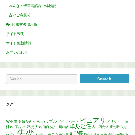
みんなの投稿電話占い体験談
占いご意見箱
情報交換掲示板
サイト説明
サイト更新情報
お問い合わせ
タグ
ピュアリ
W不倫
がん
カップル
一目
お知らせ
ドイツ
ハート
メリット
単身赴任
ぼれ
不登校
先生
不吉
人気
仙台
別れ話
占い否定派
夢判断
失せ
失恋
妊娠
妊活
女子力
物探し
女子旅
女社長
家庭崩壊
家族の反対
将