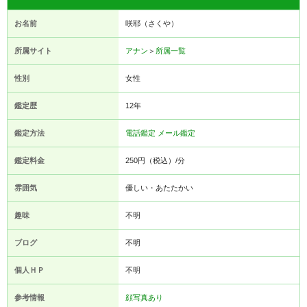
お名前
咲耶（さくや）
所属サイト
アナン
＞
所属一覧
性別
女性
鑑定歴
12年
鑑定方法
電話鑑定
メール鑑定
鑑定料金
250円（税込）/分
雰囲気
優しい・あたたかい
趣味
不明
ブログ
不明
個人ＨＰ
不明
参考情報
顔写真あり