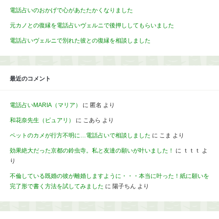
電話占いのおかげで心があたたかくなりました
元カノとの復縁を電話占いヴェルニで後押ししてもらいました
電話占いヴェルニで別れた彼との復縁を相談しました
最近のコメント
電話占いMARIA（マリア）
に
匿名
より
和花奈先生（ピュアリ）
に
こあら
より
ペットのカメが行方不明に…電話占いで相談しました
に
こま
より
効果絶大だった京都の鈴虫寺。私と友達の願いが叶いました！
に
ｔｔｔ
よ
り
不倫している既婚の彼が離婚しますように・・・本当に叶った！紙に願いを
完了形で書く方法を試してみました
に
陽子ちん
より