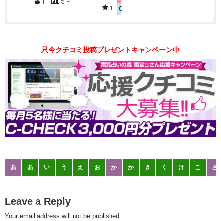
1
5 P
1
0
只今クチコミ投稿プレゼントキャンペーン中
あ
あ
い
う
え
お
か
か
き
く
け
こ
さ
Leave a Reply
Your email address will not be published.