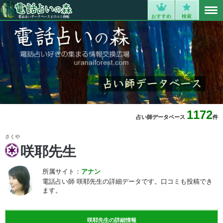
MENU
0
おすすめ
検索
1172
占い師データベース
件
さくや
咲耶先生
所属サイト：
アナン
電話占い師 咲耶先生の詳細データです。口コミも投稿でき
ます。
咲耶先生の詳細情報