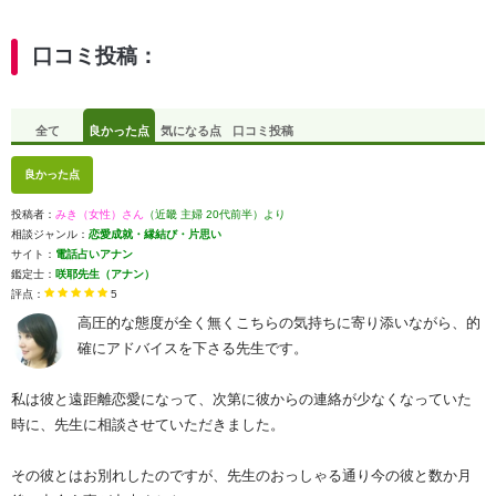
口コミ投稿：
全て
良かった点
気になる点
口コミ投稿
良かった点
投稿者：
みき（女性）さん
（近畿 主婦 20代前半）より
相談ジャンル：
恋愛成就・縁結び・片思い
サイト：
電話占いアナン
鑑定士：
咲耶先生（アナン）
評点：
5
高圧的な態度が全く無くこちらの気持ちに寄り添いながら、的
確にアドバイスを下さる先生です。
私は彼と遠距離恋愛になって、次第に彼からの連絡が少なくなっていた
時に、先生に相談させていただきました。
その彼とはお別れしたのですが、先生のおっしゃる通り今の彼と数か月