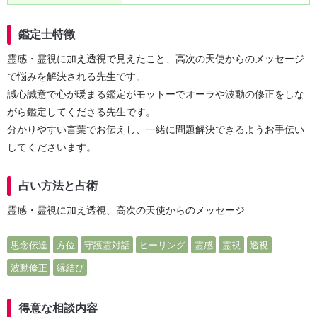
鑑定士特徴
霊感・霊視に加え透視で見えたこと、高次の天使からのメッセージ
で悩みを解決される先生です。
誠心誠意で心が暖まる鑑定がモットーでオーラや波動の修正をしな
がら鑑定してくださる先生です。
分かりやすい言葉でお伝えし、一緒に問題解決できるようお手伝い
してくださいます。
占い方法と占術
霊感・霊視に加え透視、高次の天使からのメッセージ
思念伝達
方位
守護霊対話
ヒーリング
霊感
霊視
透視
波動修正
縁結び
得意な相談内容