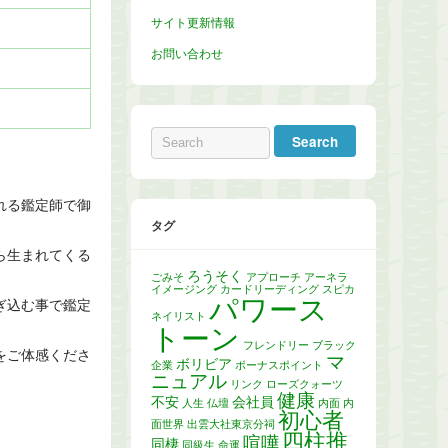
サイト更新情報
お問い合わせ
れる鑑定師で御
タグ
ら生まれてくる
ろうそく
ごみそ
アプローチ
アーネラ
イメージング
カードリーディング
スピカ
パワース
ぎ込む事で鑑定
ネイリスト
トーン
。
フレンドリー
ブラック
をご体感くださ
マ
ボリビア
企業
ボーナスポイント
ニュアル
リンク
ローズクォーツ
健康
不安
会社員
人生
仏壇
内面
内
初心者
面世界
出雲大社東京分祠
四柱推
喧嘩
同棲
同級生
命運