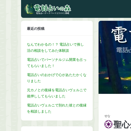
最近の投稿
なんでわかるの！？ 電話占いで推し
活の相談をしてみた体験談
電話占いでパーソナルジム開業を占っ
てもらいました！
電話占いのおかげで心があたたかくな
りました
元カノとの復縁を電話占いヴェルニで
後押ししてもらいました
電話占いヴェルニで別れた彼との復縁
を相談しました
せな
聖心