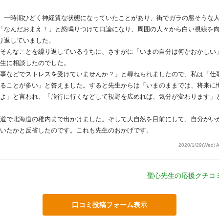
、一時期ひどく神経質な状態になっていたことがあり、街でガラの悪そうな
「なんだおまえ！」と怒鳴りつけて口論になり、周囲の人々から白い視線を
り返していました。
そんなことを繰り返しているうちに、さすがに「いまの自分は何かおかしい
生に相談したのでした。
事などでストレスを受けていませんか？」と尋ねられましたので、私は「仕
ることが多い」と答えました。すると先生からは「いまのままでは、将来に
よ」と言われ、「旅行に行くなどして視野を広めれば、気分が変わります」
道で北海道の稚内まで出かけました。そして大自然を目前にして、自分がい
いたかと反省したのです。これも先生のおかげです。
2020/1/29(Wed) 
聖心先生の応援クチコ
口コミ投稿フォーム表示