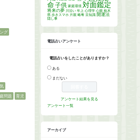
対面鑑定
命
子供
家庭環境
将来の夢
川沿い
年上
心理学
心眼
栃木
開運法
県
歩きスマホ
片親
略奪
豆知識
隠し事
ング
電話占いアンケート
電話占いをしたことがありますか？
ある
まだない
気
庭問題
育児
アンケート結果を見る
アンケート一覧
アーカイブ