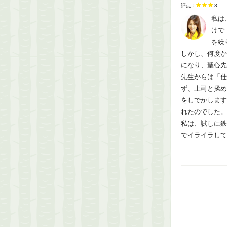
評点：
3
私は
けで
を繰
しかし、何度か
になり、聖心先
先生からは「仕
ず、上司と揉め
をしでかします
れたのでした。
私は、試しに鉄
でイライラして