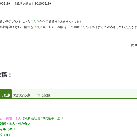
01/29 ［最終更新日］2020/01/29
違い等ございましたら
こちら
からご連絡をお願いいたします。
掲載を望まない、情報を追加／修正したい場合も、ご連絡いただければすぐに対応させていただき
提
投稿：
かった点
気になる点
口コミ投稿
と（男性）さん
（関東 会社員 30代後半）より
関係・友人・付き合い
ィル（WILL）
ウィル）