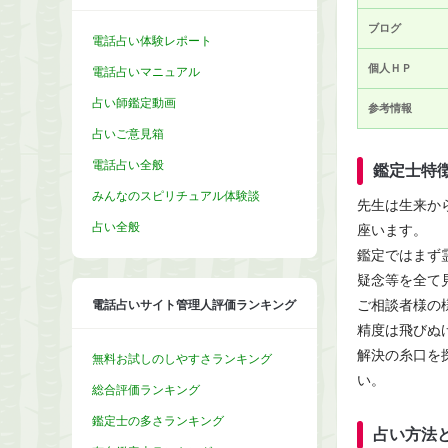
ブログ
電話占い体験レポート
個人ＨＰ
電話占いマニュアル
占い師鑑定動画
参考情報
占いご意見箱
電話占い全般
鑑定士特
みんなのスピリチュアル体験談
先生は生来か
占い全般
座います。
鑑定ではまず
疑念等を全て
ご相談者様の
電話占いサイト管理人評価ランキング
精度は飛びぬ
解決の糸口を
無料お試しのしやすさランキング
い。
総合評価ランキング
鑑定士の多さランキング
占い方法