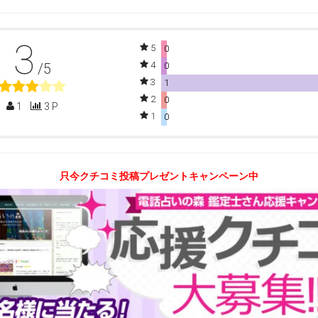
3
5
0
4
/5
0
3
1
2
0
1
3 P
1
0
只今クチコミ投稿プレゼントキャンペーン中