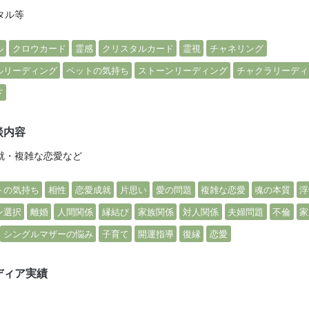
タル等
ル
クロウカード
霊感
クリスタルカード
霊視
チャネリング
ルリーディング
ペットの気持ち
ストーンリーディング
チャクラリーディ
ド
談内容
就・複雑な恋愛など
トの気持ち
相性
恋愛成就
片思い
愛の問題
複雑な恋愛
魂の本質
浮
ン選択
離婚
人間関係
縁結び
家族関係
対人関係
夫婦問題
不倫
家
シングルマザーの悩み
子育て
開運指導
復縁
恋愛
ディア実績