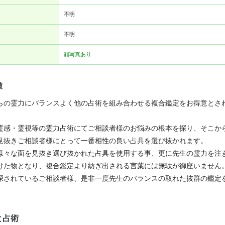
不明
不明
顔写真あり
徴
らの霊力にバランスよく他の占術を組み合わせる複合鑑定をお得意とさ
霊感・霊視等の霊力占術にてご相談者様のお悩みの根本を探り、そこか
見抜きご相談者様にとって一番相性の良い占具を選び抜かれます。
様々な面を見抜き選び抜かれた占具を使用する事、更に先生の霊力を注
けた物となり、複合鑑定より紡ぎ出される言葉には無駄が御座いません
探されているご相談者様、是非一度先生のバランスの取れた抜群の鑑定
と占術