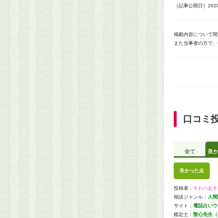
［記事公開日］2020/
掲載内容について間
また当事者の方で、
口コミ
全て
良
良かった点
投稿者：
すわべあき
相談ジャンル：
人間
サイト：
電話占いウ
鑑定士：
聖心先生（