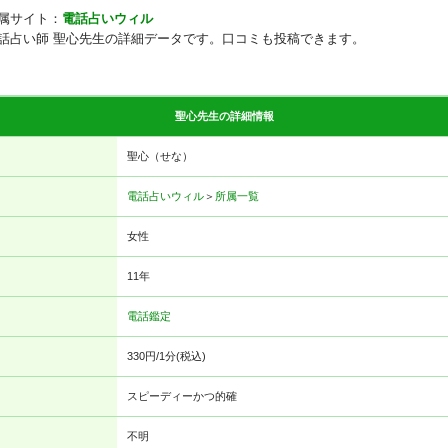
属サイト：
電話占いウィル
話占い師 聖心先生の詳細データです。口コミも投稿できます。
聖心先生の詳細情報
聖心（せな）
電話占いウィル
＞
所属一覧
女性
11年
電話鑑定
330円/1分(税込)
スピーディーかつ的確
不明