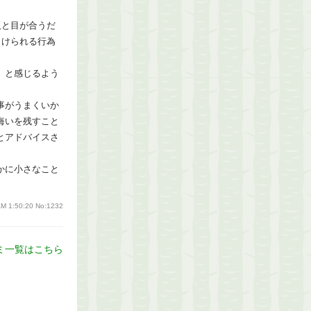
人と目が合うだ
向けられる行為
」と感じるよう
事がうまくいか
悔いを残すこと
とアドバイスさ
かに小さなこと
AM 1:50:20
No:1232
ミ一覧はこちら