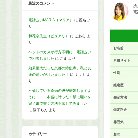
最近のコメント
所
電
電話占いMARIA（マリア）
に
匿名
よ
り
和花奈先生（ピュアリ）
に
こあら
よ
り
お名前
ペットのカメが行方不明に…電話占い
で相談しました
に
こま
より
所属サイト
効果絶大だった京都の鈴虫寺。私と友
性別
達の願いが叶いました！
に
ｔｔｔ
よ
り
鑑定歴
不倫している既婚の彼が離婚しますよ
うに・・・本当に叶った！紙に願いを
鑑定方法
完了形で書く方法を試してみました
に
陽子ちん
より
鑑定料金
雰囲気
カテゴリー
趣味