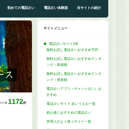
初めての電話占い
電話占い体験談
当サイトの紹介
サイトメニュー
電話占いサイトDB
無料お試し電話占いおすすめTOP
無料お試し電話占いおすすめランキ
ング – 新着順
無料お試し電話占いおすすめランキ
ング – 更新順
電話占いアプリ（チャット占い）お
すすめ
1172
ベース
件
電話占いサイト あいうえお一覧
初心者におすすめの電話占い
管理人がよく使うサイト一覧