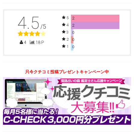
4.5
5
2
4
/5
2
3
0
2
0
4
18 P
1
0
只今クチコミ投稿プレゼントキャンペーン中