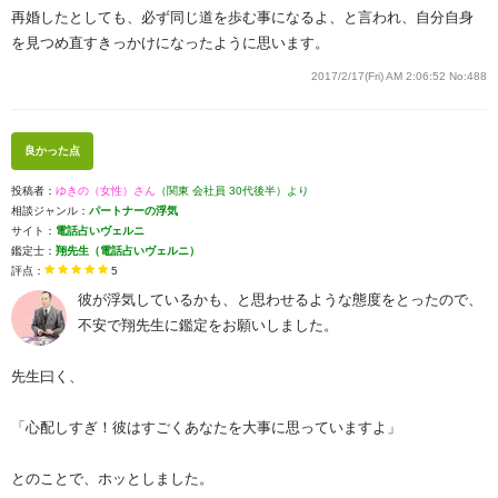
再婚したとしても、必ず同じ道を歩む事になるよ、と言われ、自分自身
を見つめ直すきっかけになったように思います。
2017/2/17(Fri) AM 2:06:52
No:488
良かった点
投稿者：
ゆきの（女性）さん
（関東 会社員 30代後半）より
相談ジャンル：
パートナーの浮気
サイト：
電話占いヴェルニ
鑑定士：
翔先生（電話占いヴェルニ）
評点：
5
彼が浮気しているかも、と思わせるような態度をとったので、
不安で翔先生に鑑定をお願いしました。
先生曰く、
「心配しすぎ！彼はすごくあなたを大事に思っていますよ」
とのことで、ホッとしました。