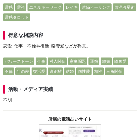
霊感
霊視
エネルギーワーク
レイキ
遠隔ヒーリング
西洋占星術
霊感タロット
得意な相談内容
恋愛･仕事・不倫や復活･略奪愛などが得意。
パワーストーン
仕事
対人関係
家庭問題
運勢
離婚
略奪愛
不倫
年の差
復活愛
遠距離
結婚
同性愛
相性
三角関係
活動・メディア実績
不明
所属の電話占いサイト