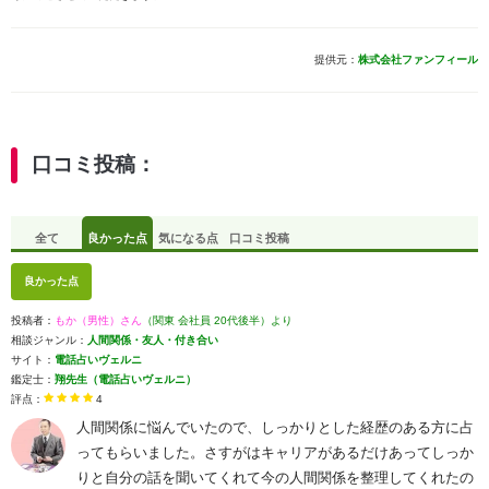
提供元：
株式会社ファンフィール
口コミ投稿：
全て
良かった点
気になる点
口コミ投稿
良かった点
投稿者：
もか（男性）さん
（関東 会社員 20代後半）より
相談ジャンル：
人間関係・友人・付き合い
サイト：
電話占いヴェルニ
鑑定士：
翔先生（電話占いヴェルニ）
評点：
4
人間関係に悩んでいたので、しっかりとした経歴のある方に占
ってもらいました。さすがはキャリアがあるだけあってしっか
りと自分の話を聞いてくれて今の人間関係を整理してくれたの