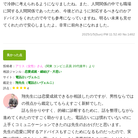
で冷静に考えられるようになりましたね。また、人間関係の中でも職場
に関する人間関係であったため、今後どのように対応するべきなのかア
ドバイスをくれたので今でも参考になっていますね。明るい未来も見せ
てくれたので安心しましたよ。非常に前向きになれました。
2025/1/5(Sun) PM 11:52:40
No:1462
良かった点
投稿者：
アリス（女性）さん
（関東 コンビニ店員 20代後半）より
相談ジャンル：
恋愛成就・縁結び・片思い
サイト：
電話占いヴェルニ
鑑定士：
翔先生（電話占いヴェルニ）
評点：
4
翔先生には恋愛成就できるか相談したのですが、男性ならでは
の視点から鑑定してもらえすごく新鮮でした。
話も分かりやすく、的確に診断するために、話を整理しながら
進めてくれたのですごく助かりました。電話占いには慣れていないのに
上手くコミュニケーションできたのは先生のおかげだと思います。
先生の恋愛に関するアドバイスもすごくためになるものだったので、実