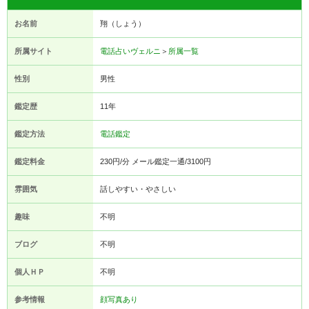
お名前
翔（しょう）
所属サイト
電話占いヴェルニ
＞
所属一覧
性別
男性
鑑定歴
11年
鑑定方法
電話鑑定
鑑定料金
230円/分 メール鑑定一通/3100円
雰囲気
話しやすい・やさしい
趣味
不明
ブログ
不明
個人ＨＰ
不明
参考情報
顔写真あり