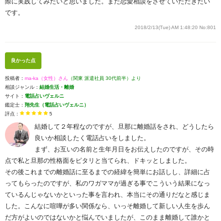
際に実践してみたいと思いました。また恋愛相談をさせていただきたい
です。
2018/2/13(Tue) AM 1:48:20
No:801
良かった点
投稿者：
ma-ka（女性）さん
（関東 派遣社員 30代前半）より
相談ジャンル：
結婚生活・離婚
サイト：
電話占いヴェルニ
鑑定士：
翔先生（電話占いヴェルニ）
評点：
5
結婚して２年程なのですが、旦那に離婚話をされ、どうしたら
良いか相談したく電話占いをしました。
まず、お互いの名前と生年月日をお伝えしたのですが、その時
点で私と旦那の性格面をピタリと当てられ、ドキッとしました。
その後これまでの離婚話に至るまでの経緯を簡単にお話しし、詳細に占
ってもらったのですが、私のワガママが過ぎる事でこういう結果になっ
ているんじゃないかといった事を言われ、本当にその通りだなと感じま
した。こんなに喧嘩が多い関係なら、いっそ離婚して新しい人生を歩ん
だ方がよいのではないかと悩んでいましたが、このまま離婚して誰かと