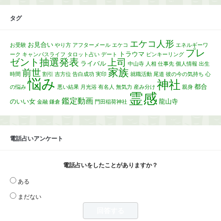
タグ
エケコ人形
お見合い
お受験
やり方
アフターメール
エケコ
エネルギーワ
プレ
トラウマ
ーク
キャンパスライフ
タロット占い
デート
ピンキーリング
ゼント抽選発表
上司
ライバル
中山寺
人相
仕事先
個人情報
出生
家族
前世
時間
割引
吉方位
告白成功
実印
就職活動
尾道
彼の今の気持ち
心
悩み
神社
都合
の悩み
悪い結果
月光浴
有名人
無気力
産み分け
親身
霊感
鑑定動画
のいい女
龍山寺
金融
鎌倉
門田稲荷神社
電話占いアンケート
電話占いをしたことがありますか？
ある
まだない