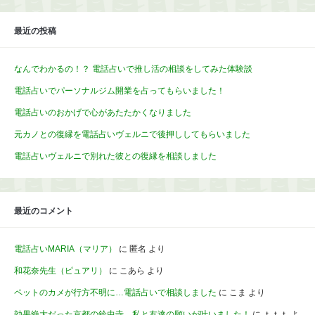
最近の投稿
なんでわかるの！？ 電話占いで推し活の相談をしてみた体験談
電話占いでパーソナルジム開業を占ってもらいました！
電話占いのおかげで心があたたかくなりました
元カノとの復縁を電話占いヴェルニで後押ししてもらいました
電話占いヴェルニで別れた彼との復縁を相談しました
最近のコメント
電話占いMARIA（マリア）
に
匿名
より
和花奈先生（ピュアリ）
に
こあら
より
ペットのカメが行方不明に…電話占いで相談しました
に
こま
より
効果絶大だった京都の鈴虫寺。私と友達の願いが叶いました！
に
ｔｔｔ
よ