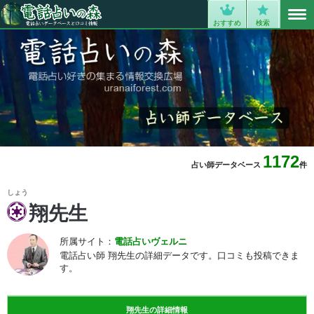
MENU
0
おすすめ
検索
1172
占い師データベース
件
しょう
翔先生
所属サイト：
電話占いヴェルニ
電話占い師 翔先生の詳細データです。口コミも投稿できま
す。
翔先生の詳細情報