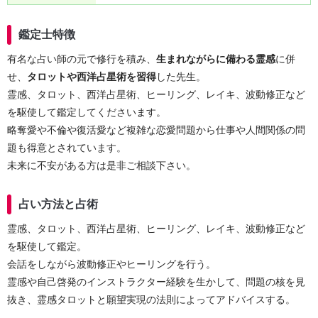
鑑定士特徴
有名な占い師の元で修行を積み、
生まれながらに備わる霊感
に併
せ、
タロットや西洋占星術を習得
した先生。
霊感、タロット、西洋占星術、ヒーリング、レイキ、波動修正など
を駆使して鑑定してくださいます。
略奪愛や不倫や復活愛など複雑な恋愛問題から仕事や人間関係の問
題も得意とされています。
未来に不安がある方は是非ご相談下さい。
占い方法と占術
霊感、タロット、西洋占星術、ヒーリング、レイキ、波動修正など
を駆使して鑑定。
会話をしながら波動修正やヒーリングを行う。
霊感や自己啓発のインストラクター経験を生かして、問題の核を見
抜き、霊感タロットと願望実現の法則によってアドバイスする。