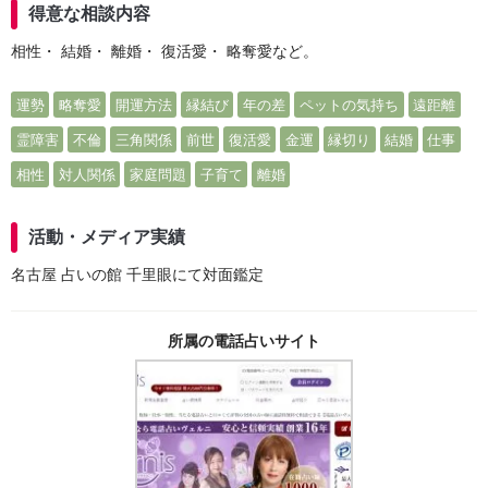
得意な相談内容
相性・ 結婚・ 離婚・ 復活愛・ 略奪愛など。
運勢
略奪愛
開運方法
縁結び
年の差
ペットの気持ち
遠距離
霊障害
不倫
三角関係
前世
復活愛
金運
縁切り
結婚
仕事
相性
対人関係
家庭問題
子育て
離婚
活動・メディア実績
名古屋 占いの館 千里眼にて対面鑑定
所属の電話占いサイト