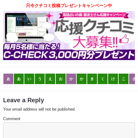
只今クチコミ投稿プレゼントキャンペーン中
あ
あ
い
う
え
お
か
か
き
く
け
こ
さ
Leave a Reply
Your email address will not be published.
Comment