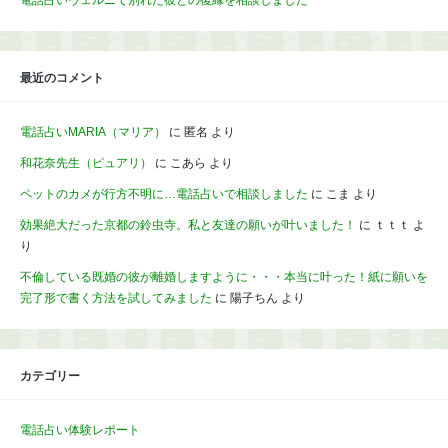
電話占いヴェルニで別れた彼との復縁を相談しました
最近のコメント
電話占いMARIA（マリア）
に
匿名
より
和花奈先生（ピュアリ）
に
こあら
より
ペットのカメが行方不明に…電話占いで相談しました
に
こま
より
効果絶大だった京都の鈴虫寺。私と友達の願いが叶いました！
に
ｔｔｔ
よ
り
不倫している既婚の彼が離婚しますように・・・本当に叶った！紙に願いを
完了形で書く方法を試してみました
に
陽子ちん
より
カテゴリー
電話占い体験レポート