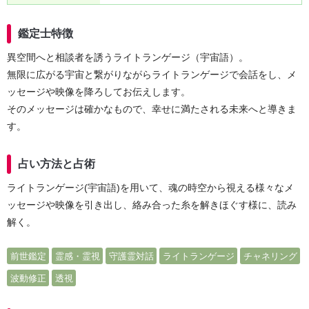
鑑定士特徴
異空間へと相談者を誘うライトランゲージ（宇宙語）。
無限に広がる宇宙と繋がりながらライトランゲージで会話をし、メ
ッセージや映像を降ろしてお伝えします。
そのメッセージは確かなもので、幸せに満たされる未来へと導きま
す。
占い方法と占術
ライトランゲージ(宇宙語)を用いて、魂の時空から視える様々なメ
ッセージや映像を引き出し、絡み合った糸を解きほぐす様に、読み
解く。
前世鑑定
霊感・霊視
守護霊対話
ライトランゲージ
チャネリング
波動修正
透視