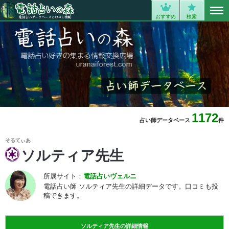
MENU
0
おすすめ
検索
1172
占い師データベース
件
そるてぃあ
ソルティア先生
所属サイト：
電話占いヴェルニ
電話占い師 ソルティア先生の詳細データです。口コミも投
稿できます。
ソルティア先生の詳細情報