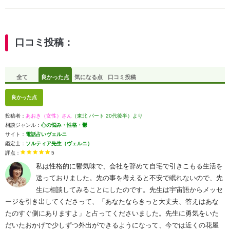
口コミ投稿：
全て
良かった点
気になる点
口コミ投稿
良かった点
投稿者：
あおき（女性）さん
（東北 パート 20代後半）より
相談ジャンル：
心の悩み・性格・鬱
サイト：
電話占いヴェルニ
鑑定士：
ソルティア先生（ヴェルニ）
評点：
5
私は性格的に鬱気味で、会社を辞めて自宅で引きこもる生活を
送っておりました。先の事を考えると不安で眠れないので、先
生に相談してみることにしたのです。先生は宇宙語からメッセ
ージを引き出してくださって、「あなたならきっと大丈夫、答えはあな
たのすぐ側にありますよ」と占ってくださいました。先生に勇気をいた
だいたおかげで少しずつ外出ができるようになって、今では近くの花屋