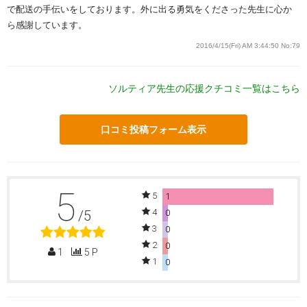
で配送の手伝いをしております。外に出る勇気をくださった先生に心か
ら感謝しています。
2016/4/15(Fri) AM 3:44:50
No:79
ソルティア先生の応援クチコミ一覧はこちら
口コミ投稿フォーム表示
5
5
1
4
/5
0
3
0
2
0
1
5 P
1
0