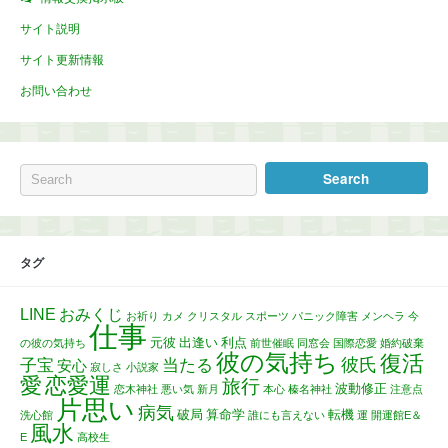
サイト説明
サイト更新情報
お問い合わせ
タグ
LINE
おみくじ
お祈り
カメ
クリスタル
スポーツ
パニック障害
メンヘラ
今
仕事
元彼
出逢い
利点
の彼の気持ち
前世催眠
同窓会
国際恋愛
婚約破棄
彼の気持ち
復活
彼氏
子宝
当たる
安心
寂しさ
小説家
愛
恋愛運
旅行
波動修正
恋木神社
悪い気
新月
本心
榛名神社
注意点
片思い
病気
破局
算命学
転機
洗心館
誰にも言えない
運
開運館E＆
風水
E
高校生