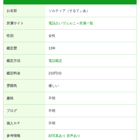
お名前
ソルティア（そるてぃあ）
所属サイト
電話占いヴェルニ
＞
所属一覧
性別
女性
鑑定歴
13年
鑑定方法
電話鑑定
鑑定料金
210円/分
雰囲気
優しい
趣味
不明
ブログ
不明
個人ＨＰ
不明
参考情報
顔写真あり
音声あり