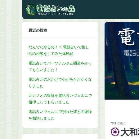
最近の投稿
なんでわかるの！？ 電話占いで推し
活の相談をしてみた体験談
電話占いでパーソナルジム開業を占っ
てもらいました！
電話占いのおかげで心があたたかくな
りました
元カノとの復縁を電話占いヴェルニで
後押ししてもらいました
電話占いヴェルニで別れた彼との復縁
を相談しました
やまとあこ
大和