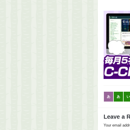
あ
あ
い
Leave a 
Your email addr