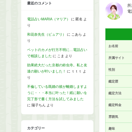
最近のコメント
所
電
電話占いMARIA（マリア）
に
匿名
よ
り
和花奈先生（ピュアリ）
に
こあら
よ
り
お名前
ペットのカメが行方不明に…電話占い
で相談しました
に
こま
より
所属サイト
効果絶大だった京都の鈴虫寺。私と友
性別
達の願いが叶いました！
に
ｔｔｔ
よ
り
鑑定歴
不倫している既婚の彼が離婚しますよ
うに・・・本当に叶った！紙に願いを
鑑定方法
完了形で書く方法を試してみました
に
陽子ちん
より
鑑定料金
雰囲気
カテゴリー
趣味