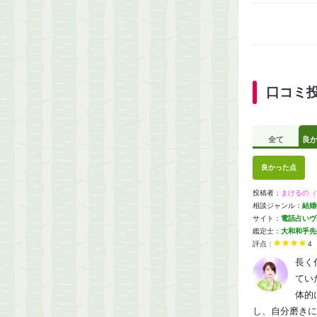
口コミ
全て
良
良かった点
投稿者：
まけるの（
相談ジャンル：
結婚
サイト：
電話占いヴ
鑑定士：
大和和乎先
評点：
4
長く
てい
体的
し、自分磨きに