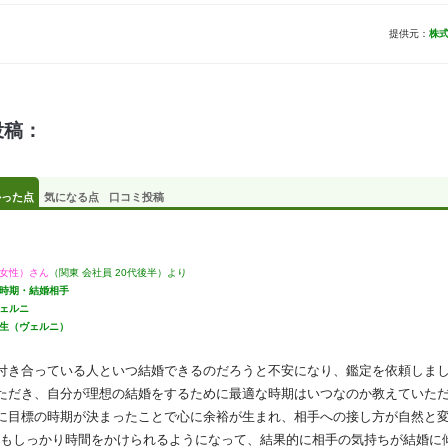
提供元：
株
投稿：
かった点
気になる点
口コミ投稿
女性）さん
（関東 会社員 20代後半）より
時期・結婚相手
ェルニ
生（ヴェルニ）
付き合っている人といつ結婚できるのだろうと不安になり、鑑定を依頼しま
ただき、自分が理想の結婚をするために最適な時期はいつなのか教えていた
に目標の時期が決まったことで心に余裕が生まれ、相手への接し方が自然と
もしっかり時間をかけられるようになって、結果的に相手の気持ちが結婚に