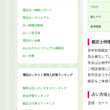
ブログ
電話占い体験レポート
個人ＨＰ
電話占いマニュアル
占い師鑑定動画
参考情報
占いご意見箱
電話占い全般
鑑定士特
みんなのスピリチュアル体験談
長年対面鑑定
占い全般
気を確立して
先生はお相手
ご相談者様に
和乎先生です
電話占いサイト管理人評価ランキング
鑑定をご体感
無料お試しのしやすさランキング
占い方法
総合評価ランキング
霊感・カード
鑑定士の多さランキング