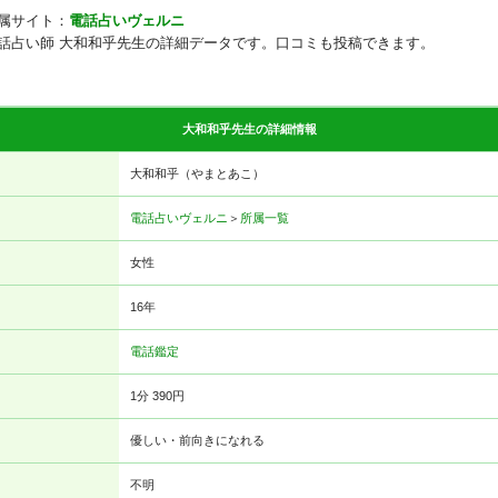
属サイト：
電話占いヴェルニ
話占い師 大和和乎先生の詳細データです。口コミも投稿できます。
大和和乎先生の詳細情報
大和和乎（やまとあこ）
電話占いヴェルニ
＞
所属一覧
女性
16年
電話鑑定
1分 390円
優しい・前向きになれる
不明