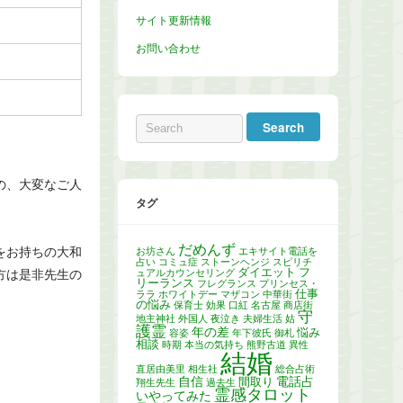
サイト更新情報
お問い合わせ
の、大変なご人
タグ
だめんず
をお持ちの大和
お坊さん
エキサイト電話を
占い
コミュ症
ストーンヘンジ
スピリチ
ダイエット
フ
ュアルカウンセリング
方は是非先生の
リーランス
フレグランス
プリンセス・
仕事
ララ
ホワイトデー
マザコン
中華街
の悩み
保育士
効果
口紅
名古屋
商店街
守
地主神社
外国人
夜泣き
夫婦生活
姑
護霊
年の差
悩み
容姿
年下彼氏
御札
相談
時期
本当の気持ち
熊野古道
異性
結婚
直居由美里
相生社
総合占術
自信
電話占
間取り
翔生先生
過去生
霊感タロット
いやってみた