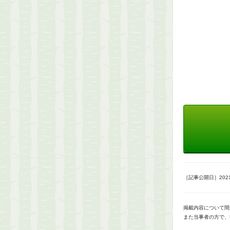
［記事公開日］2021/
掲載内容について間
また当事者の方で、