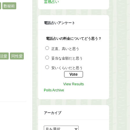
霊感占い
数秘術
電話占いアンケート
電話占いの料金についてどう思う？
正直、高いと思う
活愛
同性愛
妥当な金額だと思う
安いくらいだと思う
View Results
Polls Archive
アーカイブ
ア