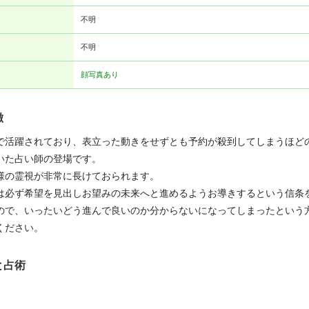
不明
不明
顔写真あり
徴
で活躍されており、表立った動きをせずとも予約が殺到してしまうほど
いた占い師の登場です。
様の霊視が非常に長けておられます。
は必ず希望を見出しお望みの未来へと進めるようお導きするという信条
ので、いったいどう進んで良いのか分からないになってしまったという
ください。
と占術