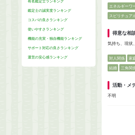
有名鑑定士ランキング
エネルギーワ
鑑定士の誠実度ランキング
スピリチュア
コスパの良さランキング
使いやすさランキング
得意な相
機能の充実・独自機能ランキング
気持ち、現状
サポート対応の良さランキング
運営の安心感ランキング
対人関係
家
結婚
三角関
活動・メ
不明