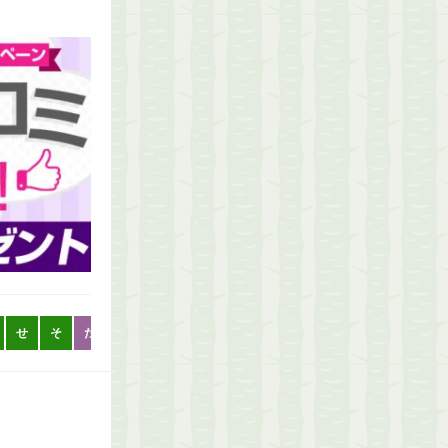
せ
そ
た
た
ち
つ
て
と
な
な
に
ぬ
ね