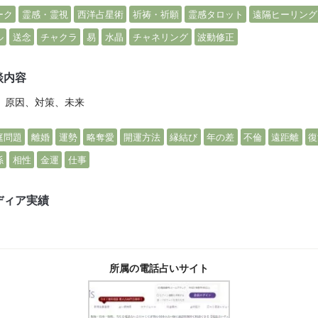
ーク
霊感・霊視
西洋占星術
祈祷・祈願
霊感タロット
遠隔ヒーリング
ル
送念
チャクラ
易
水晶
チャネリング
波動修正
談内容
、原因、対策、未来
庭問題
離婚
運勢
略奪愛
開運方法
縁結び
年の差
不倫
遠距離
復
係
相性
金運
仕事
ディア実績
所属の電話占いサイト