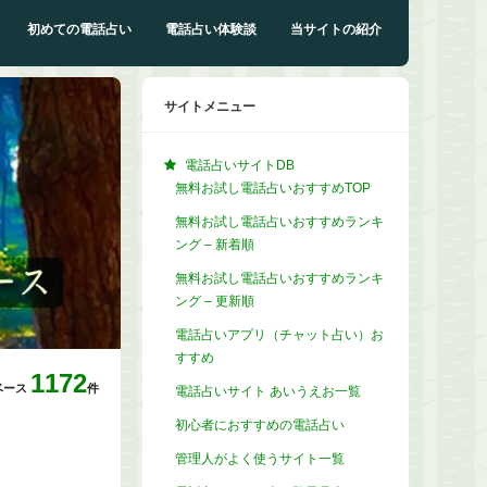
初めての電話占い
電話占い体験談
当サイトの紹介
サイトメニュー
電話占いサイトDB
無料お試し電話占いおすすめTOP
無料お試し電話占いおすすめランキ
ング – 新着順
無料お試し電話占いおすすめランキ
ング – 更新順
電話占いアプリ（チャット占い）お
すすめ
1172
ベース
件
電話占いサイト あいうえお一覧
初心者におすすめの電話占い
管理人がよく使うサイト一覧