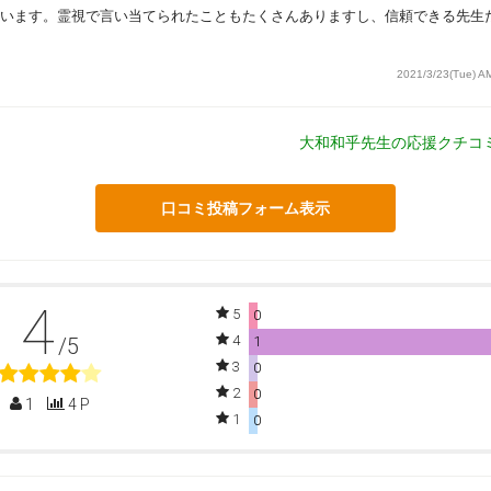
います。霊視で言い当てられたこともたくさんありますし、信頼できる先生
2021/3/23(Tue) A
大和和乎先生の応援クチコ
口コミ投稿フォーム表示
4
5
0
4
/5
1
3
0
2
0
1
4 P
1
0