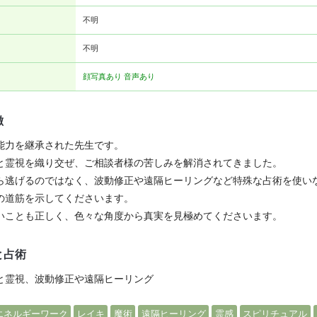
不明
不明
顔写真あり
音声あり
徴
能力を継承された先生です。
と霊視を織り交ぜ、ご相談者様の苦しみを解消されてきました。
ら逃げるのではなく、波動修正や遠隔ヒーリングなど特殊な占術を使い
の道筋を示してくださいます。
いことも正しく、色々な角度から真実を見極めてくださいます。
と占術
と霊視、波動修正や遠隔ヒーリング
エネルギーワーク
レイキ
魔術
遠隔ヒーリング
霊感
スピリチュアル