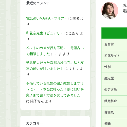
最近のコメント
所
電
電話占いMARIA（マリア）
に
匿名
よ
り
和花奈先生（ピュアリ）
に
こあら
よ
り
お名前
ペットのカメが行方不明に…電話占い
で相談しました
に
こま
より
所属サイト
効果絶大だった京都の鈴虫寺。私と友
性別
達の願いが叶いました！
に
ｔｔｔ
よ
り
鑑定歴
不倫している既婚の彼が離婚しますよ
うに・・・本当に叶った！紙に願いを
鑑定方法
完了形で書く方法を試してみました
に
陽子ちん
より
鑑定料金
雰囲気
カテゴリー
趣味