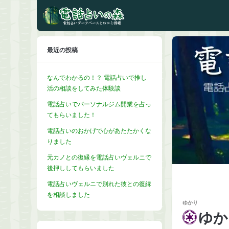
最近の投稿
なんでわかるの！？ 電話占いで推し
活の相談をしてみた体験談
電話占いでパーソナルジム開業を占っ
てもらいました！
電話占いのおかげで心があたたかくな
りました
元カノとの復縁を電話占いヴェルニで
後押ししてもらいました
電話占いヴェルニで別れた彼との復縁
を相談しました
ゆかり
ゆか