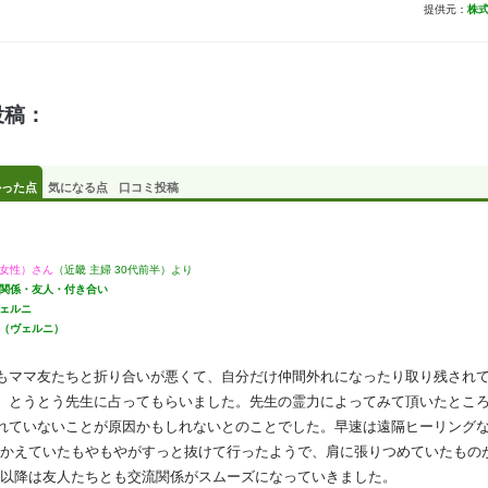
提供元：
株
投稿：
かった点
気になる点
口コミ投稿
女性）さん
（近畿 主婦 30代前半）より
関係・友人・付き合い
ェルニ
（ヴェルニ）
もママ友たちと折り合いが悪くて、自分だけ仲間外れになったり取り残され
、とうとう先生に占ってもらいました。先生の霊力によってみて頂いたとこ
れていないことが原因かもしれないとのことでした。早速は遠隔ヒーリング
かえていたもやもやがすっと抜けて行ったようで、肩に張りつめていたもの
以降は友人たちとも交流関係がスムーズになっていきました。