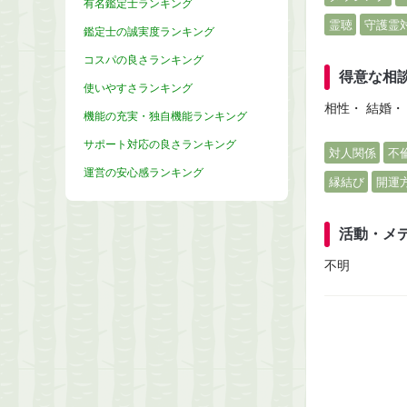
有名鑑定士ランキング
霊聴
守護霊
鑑定士の誠実度ランキング
コスパの良さランキング
得意な相
使いやすさランキング
相性・ 結婚・
機能の充実・独自機能ランキング
サポート対応の良さランキング
対人関係
不
運営の安心感ランキング
縁結び
開運
活動・メ
不明