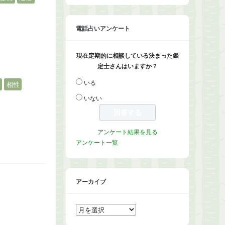
電話占いアンケート
現在定期的に相談している決まった鑑
定士さんはいますか？
いる
相性
いない
アンケート結果を見る
アンケート一覧
アーカイブ
ア
ー
カ
イ