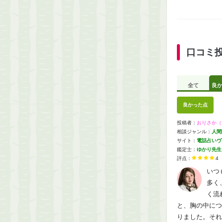
口コミ
全て
良
良かった点
投稿者：
おりさか（
相談ジャンル：
人間
サイト：
電話占いヴ
鑑定士：
ゆかり先生
評点：
4
いつ
多く
く流
と、胸の中につ
りました。それ