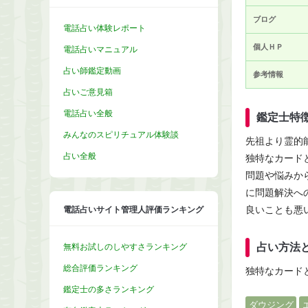
ブログ
電話占い体験レポート
個人ＨＰ
電話占いマニュアル
占い師鑑定動画
参考情報
占いご意見箱
電話占い全般
鑑定士特
みんなのスピリチュアル体験談
先祖より霊的
占い全般
独特なカード
問題や悩みか
に問題解決へ
良いことも悪
電話占いサイト管理人評価ランキング
占い方法
無料お試しのしやすさランキング
総合評価ランキング
独特なカード
鑑定士の多さランキング
ダウジング