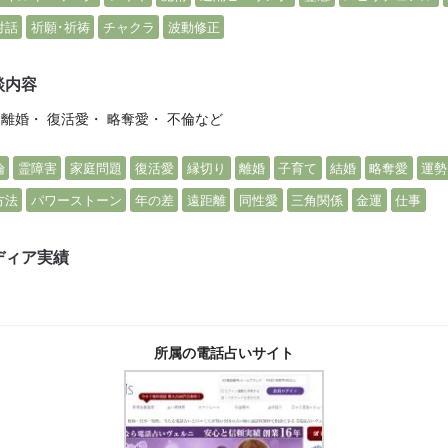
対話
祈願･祈祷
チャクラ
波動修正
談内容
 離婚・ 復活愛・ 略奪愛・ 不倫など
倫
霊障害
家庭問題
復活愛
縁切り
離婚
子育て
結婚
略奪愛
運勢
方法
パワーストーン
年の差
遠距離
同性愛
三角関係
金運
仕事
ディア実績
所属の電話占いサイト