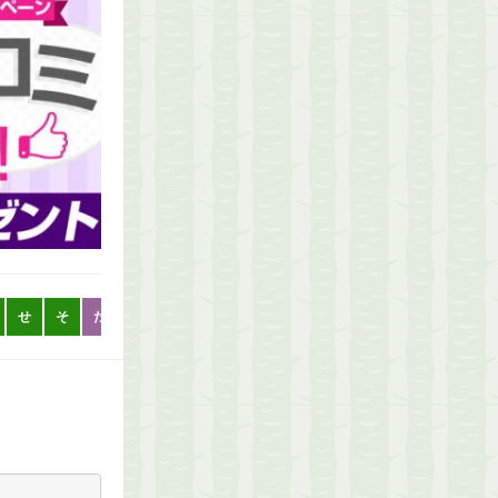
せ
そ
た
た
ち
つ
て
と
な
な
に
ぬ
ね