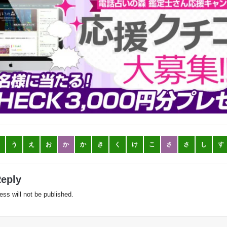
う
え
お
か
か
き
く
け
こ
さ
さ
し
す
Reply
ess will not be published.