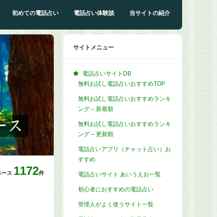
初めての電話占い
電話占い体験談
当サイトの紹介
サイトメニュー
電話占いサイトDB
無料お試し電話占いおすすめTOP
無料お試し電話占いおすすめランキ
ング – 新着順
無料お試し電話占いおすすめランキ
ング – 更新順
電話占いアプリ（チャット占い）お
すすめ
1172
ベース
件
電話占いサイト あいうえお一覧
初心者におすすめの電話占い
管理人がよく使うサイト一覧