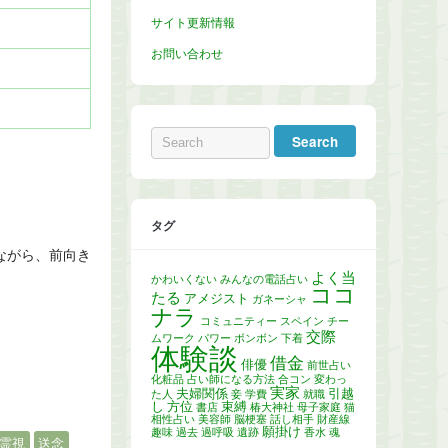
サイト更新情報
お問い合わせ
タグ
ながら、前向き
よく当
かわいくない
みんなの電話占い
ココ
たる
アメジスト
ガネーシャ
ナラ
コミュニティー
スペイン
チー
交際
ムワーク
パワー
ボンボン
下着
体験談
借金
俳優
前世占い
化粧品
占い師になる方法
合コン
変わっ
実家
夫婦関係
引越
た人
妾
学費
就職
し
方位
束縛
書店
椿大神社
母子家庭
猫
相性占い
美容師
脳梗塞
話し相手
財産線
願掛け
趣味
過去
過呼吸
遺跡
香水
魂
霊視
送念