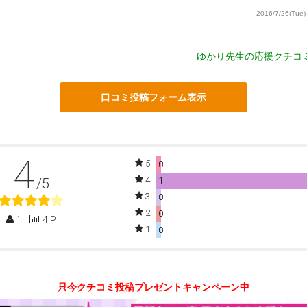
2016/7/26(Tue)
ゆかり先生の応援クチコ
口コミ投稿フォーム表示
4
5
0
4
/5
1
3
0
2
0
1
4 P
1
0
只今クチコミ投稿プレゼントキャンペーン中