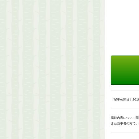
［記事公開日］2016/
掲載内容について間
また当事者の方で、