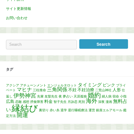
サイト更新情報
お問い合わせ
タグ
タイミング
ピンク
アクシア
アチューンメント
エンジェルタロット
プライ
マヒナ
三角関係
不妊
不妊治療
人形
ベート
三柱推命
二荒山神社
仕
婚約
伊勢神宮
返し
先輩
友梨先生
夜
夢占い
天涯孤独
婦人病
宿命
小指
海外
無料占
広島
料金
恋敵
感想
摂食障害
智子先生
月詠恋
死別
深夜
漫画
縁結び
い
裏切り
赤い糸
退学
退行睡眠療法
運営
銀座エルアモール
鑑
開運
定方法