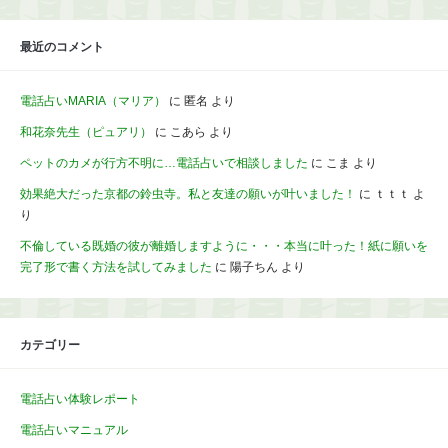
最近のコメント
電話占いMARIA（マリア）
に
匿名
より
和花奈先生（ピュアリ）
に
こあら
より
ペットのカメが行方不明に…電話占いで相談しました
に
こま
より
効果絶大だった京都の鈴虫寺。私と友達の願いが叶いました！
に
ｔｔｔ
よ
り
不倫している既婚の彼が離婚しますように・・・本当に叶った！紙に願いを
完了形で書く方法を試してみました
に
陽子ちん
より
カテゴリー
電話占い体験レポート
電話占いマニュアル