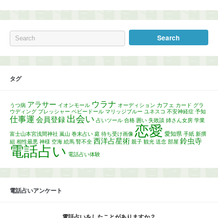
タグ
ウラナ
アラサー
カフェ
うつ病
イオンモール
オーディション
カード
グラ
ウディング
プレッシャー
ベビードール
マリッジブルー
ユネスコ
不安神経症
予知
出会い
仕事運
会員登録
占いツール
合格
囲い
失敗談
姉さん女房
学業
恋愛
愛知県
富士山本宮浅間神社
嵐山
巻末占い
庭
待ち受け画像
手紙
新撰
西洋占星術
鈴虫寺
組
相性最悪
神様
空海
絵馬
腎不全
親子
観光
送念
部屋
電話占い
電話占い体験
電話占いアンケート
電話占いをしたことがありますか？