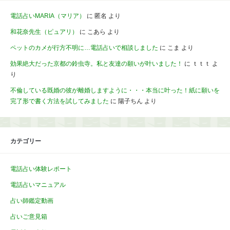
電話占いMARIA（マリア）
に
匿名
より
和花奈先生（ピュアリ）
に
こあら
より
ペットのカメが行方不明に…電話占いで相談しました
に
こま
より
効果絶大だった京都の鈴虫寺。私と友達の願いが叶いました！
に
ｔｔｔ
よ
り
不倫している既婚の彼が離婚しますように・・・本当に叶った！紙に願いを
完了形で書く方法を試してみました
に
陽子ちん
より
カテゴリー
電話占い体験レポート
電話占いマニュアル
占い師鑑定動画
占いご意見箱