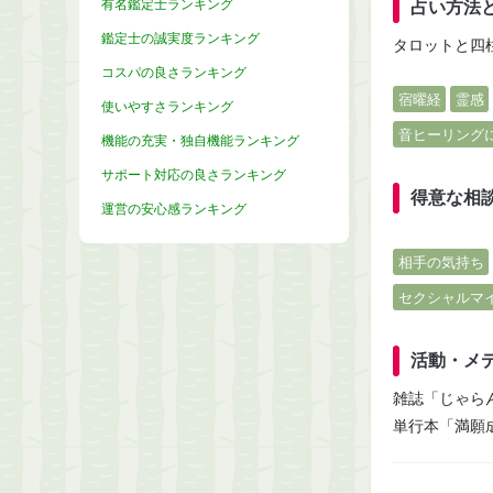
有名鑑定士ランキング
占い方法
鑑定士の誠実度ランキング
タロットと四
コスパの良さランキング
宿曜経
霊感
使いやすさランキング
音ヒーリング
機能の充実・独自機能ランキング
サポート対応の良さランキング
得意な相
運営の安心感ランキング
相手の気持ち
セクシャルマ
活動・メ
雑誌「じゃら
単行本「満願