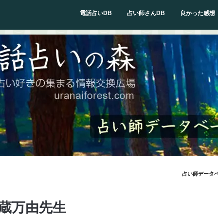
電話占いDB
占い師さんDB
良かった感想
占い師データ
蔵万由先生