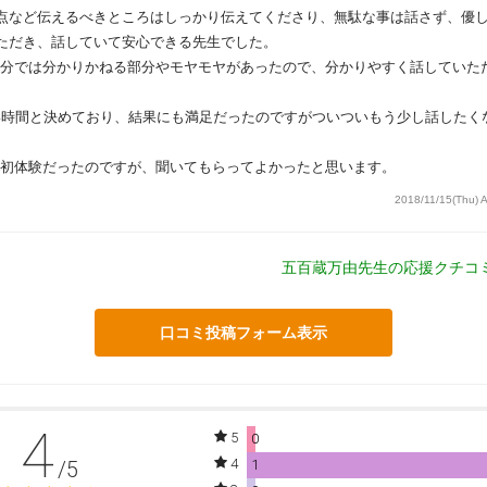
点など伝えるべきところはしっかり伝えてくださり、無駄な事は話さず、優
ただき、話していて安心できる先生でした。
分では分かりかねる部分やモヤモヤがあったので、分かりやすく話していた
い時間と決めており、結果にも満足だったのですがついついもう少し話したく
初体験だったのですが、聞いてもらってよかったと思います。
2018/11/15(Thu) 
五百蔵万由先生の応援クチコ
口コミ投稿フォーム表示
4
5
0
4
/5
1