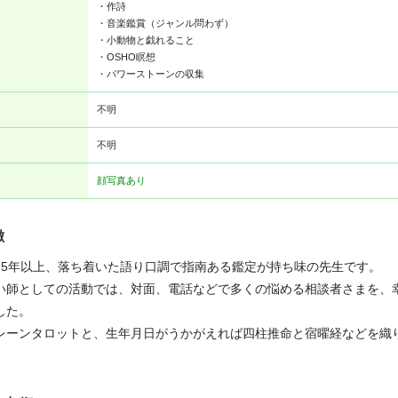
・作詩
・音楽鑑賞（ジャンル問わず）
・小動物と戯れること
・OSHO瞑想
・パワーストーンの収集
不明
不明
顔写真あり
徴
25年以上、落ち着いた語り口調で指南ある鑑定が持ち味の先生です。
い師としての活動では、対面、電話などで多くの悩める相談者さまを、
した。
レーンタロットと、生年月日がうかがえれば四柱推命と宿曜経などを織