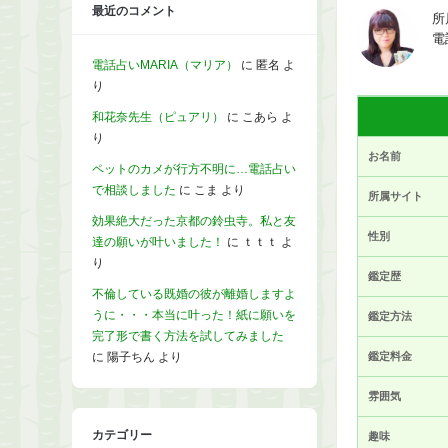
最近のコメント
所
電
電話占いMARIA（マリア）
に
匿名
よ
り
和花奈先生（ピュアリ）
に
こあら
よ
り
お名前
ペットのカメが行方不明に…電話占い
で相談しました
に
こま
より
所属サイト
効果絶大だった京都の鈴虫寺。私と友
性別
達の願いが叶いました！
に
ｔｔｔ
よ
り
鑑定歴
不倫している既婚の彼が離婚しますよ
うに・・・本当に叶った！紙に願いを
鑑定方法
完了形で書く方法を試してみました
に
陽子ちん
より
鑑定料金
雰囲気
カテゴリー
趣味