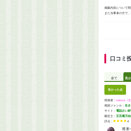
掲載内容について間
また当事者の方で、
口コミ
全て
良
良かった点
投稿者：
sakura
相談ジャンル：
生き
サイト：
電話占い絆（
鑑定士：
五百蔵万由
評点：
4
将来