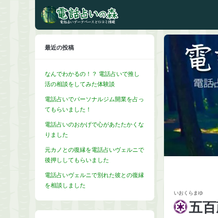
最近の投稿
なんでわかるの！？ 電話占いで推し
活の相談をしてみた体験談
電話占いでパーソナルジム開業を占っ
てもらいました！
電話占いのおかげで心があたたかくな
りました
元カノとの復縁を電話占いヴェルニで
後押ししてもらいました
電話占いヴェルニで別れた彼との復縁
を相談しました
いおくらまゆ
五百