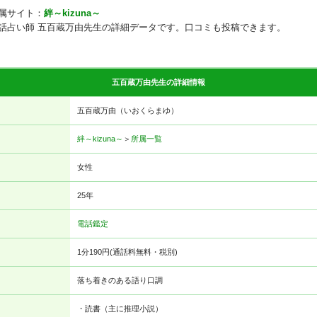
属サイト：
絆～kizuna～
話占い師 五百蔵万由先生の詳細データです。口コミも投稿できます。
五百蔵万由先生の詳細情報
五百蔵万由（いおくらまゆ）
絆～kizuna～
＞
所属一覧
女性
25年
電話鑑定
1分190円(通話料無料・税別)
落ち着きのある語り口調
・読書（主に推理小説）