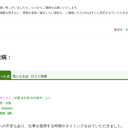
違い等ございましたら
こちら
からご連絡をお願いいたします。
掲載を望まない、情報を追加／修正したい場合も、ご連絡いただければすぐに対応させていただき
提供元：
投稿：
かった点
気になる点
口コミ投稿
（女性）さん
（近畿 会社員 30代後半）より
方・人生
kizuna）
先生（絆）
への不安もあり、仕事を復帰する時期やタイミングをみていただきました。