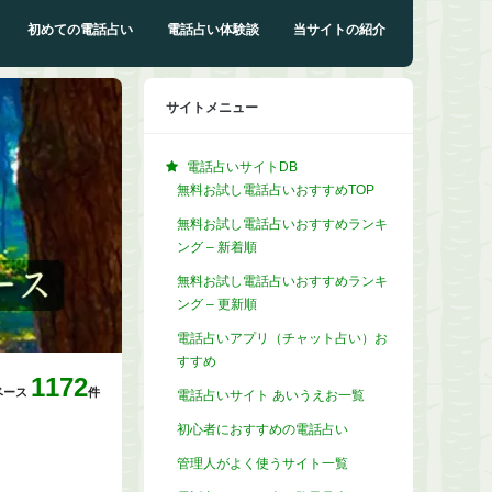
初めての電話占い
電話占い体験談
当サイトの紹介
サイトメニュー
電話占いサイトDB
無料お試し電話占いおすすめTOP
無料お試し電話占いおすすめランキ
ング – 新着順
無料お試し電話占いおすすめランキ
ング – 更新順
電話占いアプリ（チャット占い）お
すすめ
1172
ベース
件
電話占いサイト あいうえお一覧
初心者におすすめの電話占い
管理人がよく使うサイト一覧