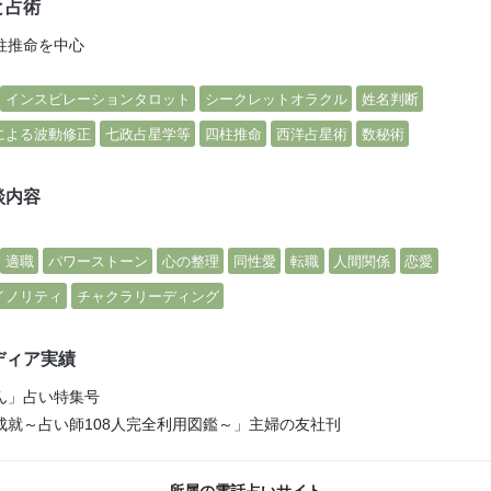
と占術
柱推命を中心
インスピレーションタロット
シークレットオラクル
姓名判断
による波動修正
七政占星学等
四柱推命
西洋占星術
数秘術
談内容
適職
パワーストーン
心の整理
同性愛
転職
人間関係
恋愛
イノリティ
チャクラリーディング
ディア実績
ん」占い特集号
成就～占い師108人完全利用図鑑～」主婦の友社刊