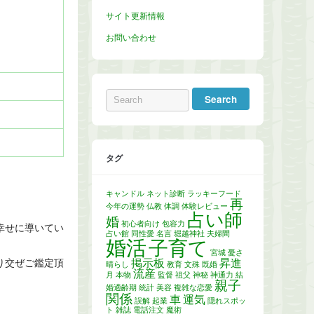
サイト更新情報
お問い合わせ
タグ
キャンドル
ネット診断
ラッキーフード
再
今年の運勢
仏教
体調
体験レビュー
占い師
婚
初心者向け
包容力
幸せに導いてい
占い館
同性愛
名言
堀越神社
夫婦間
婚活
子育て
宮城
憂さ
掲示板
昇進
り交ぜご鑑定頂
晴らし
教育
文殊
既婚
流産
月
本物
監督
祖父
神秘
神通力
結
親子
婚適齢期
統計
美容
複雑な恋愛
関係
車
運気
誤解
起業
隠れスポッ
ト
雑誌
電話注文
魔術