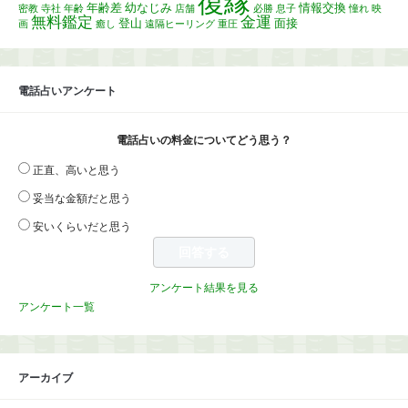
復縁
年齢差
幼なじみ
情報交換
密教
寺社
年齢
店舗
必勝
息子
憧れ
映
無料鑑定
金運
登山
面接
画
癒し
遠隔ヒーリング
重圧
電話占いアンケート
電話占いの料金についてどう思う？
正直、高いと思う
妥当な金額だと思う
安いくらいだと思う
アンケート結果を見る
アンケート一覧
アーカイブ