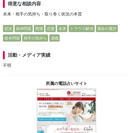
得意な相談内容
未来・相手の気持ち・取り巻く状況の本質
状況
精神問題
開運
恋愛
未来
トラウマ解消
運命の選択
根本問題
相手の気持ち
適職
活動・メディア実績
不明
所属の電話占いサイト