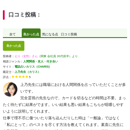
口コミ投稿：
全て
良かった点
気になる点
口コミ投稿
良かった点
投稿者：
えり（女性）さん
（関東 会社員 30代前半）より
相談ジャンル：
人間関係・友人・付き合い
サイト：
電話占いカリス（CHARIS)
鑑定士：
上乃先生（カリス）
評点：
5
上乃先生には職場における人間関係を占っていただくことが多
いです。
完全霊視の先生なので、カードを切るなどの時間は不要。まっ
たく待たずに結果がでます。いい結果も悪い結果もこちらが咀嚼しやす
いように説明してくれます。
仕事で理不尽に傷ついたり落ち込んだりした時は「一般論」ではなく
「私にとって」のベストを尽くす方法を教えてくれます。素直に先生に