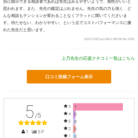
自己開示できる相談者であれば先生はみえやすいようで、相性がいいと
思われます。また、先生の鑑定はぶれません。先生の気の力も強く、ど
んな相談もテンションが変わることなくフラットに聞いてくださいま
す。待たせない、わかりやすい、という点でコストパフォーマンスに優
れた先生だと思います。
2021/7/6(Tue) AM 2:48:58
No:1351
上乃先生の応援クチコミ一覧はこちら
口コミ投稿フォーム表示
5
5
1
4
/5
0
3
0
2
0
1
5 P
1
0