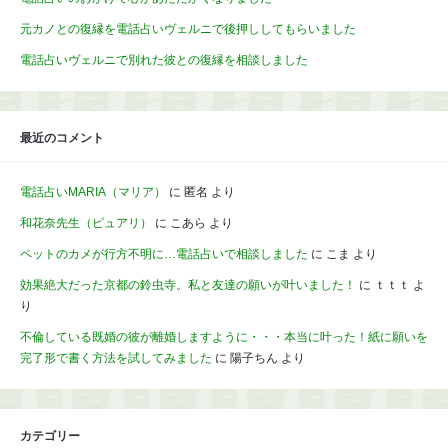
元カノとの復縁を電話占いヴェルニで後押ししてもらいました
電話占いヴェルニで別れた彼との復縁を相談しました
最近のコメント
電話占いMARIA（マリア）
に
匿名
より
和花奈先生（ピュアリ）
に
こあら
より
ペットのカメが行方不明に…電話占いで相談しました
に
こま
より
効果絶大だった京都の鈴虫寺。私と友達の願いが叶いました！
に
ｔｔｔ
よ
り
不倫している既婚の彼が離婚しますように・・・本当に叶った！紙に願いを
完了形で書く方法を試してみました
に
陽子ちん
より
カテゴリー