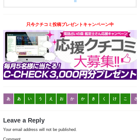
只今クチコミ投稿プレゼントキャンペーン中
あ
あ
い
う
え
お
か
か
き
く
け
こ
さ
Leave a Reply
Your email address will not be published.
Comment