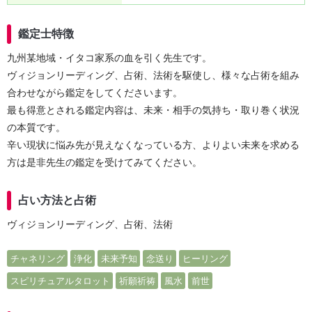
鑑定士特徴
九州某地域・イタコ家系の血を引く先生です。
ヴィジョンリーディング、占術、法術を駆使し、様々な占術を組み
合わせながら鑑定をしてくださいます。
最も得意とされる鑑定内容は、未来・相手の気持ち・取り巻く状況
の本質です。
辛い現状に悩み先が見えなくなっている方、よりよい未来を求める
方は是非先生の鑑定を受けてみてください。
占い方法と占術
ヴィジョンリーディング、占術、法術
チャネリング
浄化
未来予知
念送り
ヒーリング
スピリチュアルタロット
祈願祈祷
風水
前世