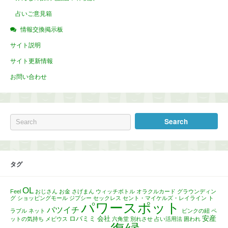
占いご意見箱
情報交換掲示板
サイト説明
サイト更新情報
お問い合わせ
タグ
OL
Feel
おじさん
お金
さげまん
ウィッチボトル
オラクルカード
グラウンディン
グ
ショッピングモール
ジプシー
セックレス
セント・マイケルズ・レイライン
ト
パワースポット
バツイチ
ラブル
ネット
ピンクの紐
ペ
安産
ロバミミ
会社
ットの気持ち
メビウス
六角堂
別れさせ
占い活用法
囲われ