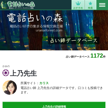
MENU
0
おすすめ
検索
1172
占い師データベース
件
かみの
上乃先生
所属サイト：
カリス
電話占い師 上乃先生の詳細データです。口コミも投稿でき
ます。
上乃先生の詳細情報