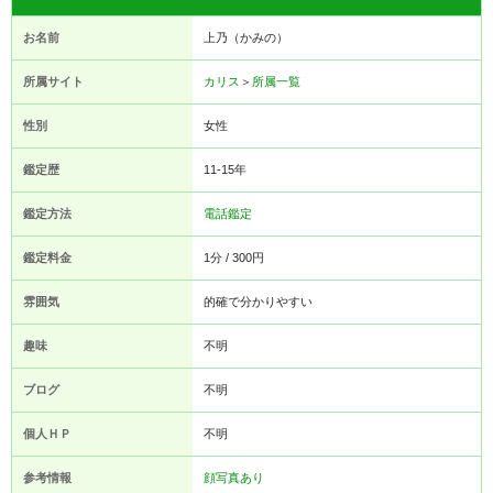
お名前
上乃（かみの）
所属サイト
カリス
＞
所属一覧
性別
女性
鑑定歴
11-15年
鑑定方法
電話鑑定
鑑定料金
1分 / 300円
雰囲気
的確で分かりやすい
趣味
不明
ブログ
不明
個人ＨＰ
不明
参考情報
顔写真あり