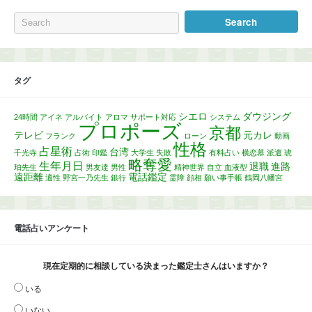
タグ
シエロ
ダウジング
24時間
アイネ
アルバイト
アロマ
サポート対応
システム
プロポーズ
京都
テレビ
元カレ
フランク
ローン
動画
性格
占星術
台湾
千光寺
占術
印鑑
大学生
失敗
有料占い
横恋慕
派遣
琥
略奪愛
生年月日
退職
進路
珀先生
男友達
男性
精神世界
自立
血液型
遠距離
電話鑑定
適性
野宮一乃先生
銀行
霊障
顔相
願い事手帳
鶴岡八幡宮
電話占いアンケート
現在定期的に相談している決まった鑑定士さんはいますか？
いる
いない