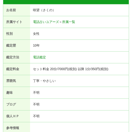
お名前
咲望（さくの）
所属サイト
電話占いユアーズ
＞
所属一覧
性別
女性
鑑定歴
10年
鑑定方法
電話鑑定
鑑定料金
セット料金 20分/7000円(税別) 以降 1分/350円(税別)
雰囲気
丁寧・やさしい
趣味
不明
ブログ
不明
個人ＨＰ
不明
参考情報