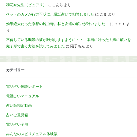
和花奈先生（ピュアリ）
に
こあら
より
ペットのカメが行方不明に…電話占いで相談しました
に
こま
より
効果絶大だった京都の鈴虫寺。私と友達の願いが叶いました！
に
ｔｔｔ
よ
り
不倫している既婚の彼が離婚しますように・・・本当に叶った！紙に願いを
完了形で書く方法を試してみました
に
陽子ちん
より
カテゴリー
電話占い体験レポート
電話占いマニュアル
占い師鑑定動画
占いご意見箱
電話占い全般
みんなのスピリチュアル体験談