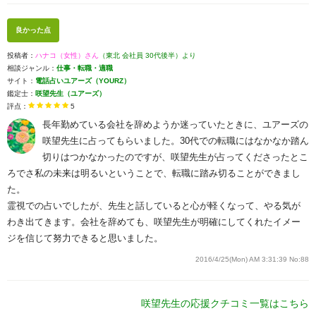
良かった点
投稿者：
ハナコ（女性）さん
（東北 会社員 30代後半）より
相談ジャンル：
仕事・転職・適職
サイト：
電話占いユアーズ（YOURZ）
鑑定士：
咲望先生（ユアーズ）
評点：
5
長年勤めている会社を辞めようか迷っていたときに、ユアーズの
咲望先生に占ってもらいました。30代での転職にはなかなか踏ん
切りはつかなかったのですが、咲望先生が占ってくださったとこ
ろでさ私の未来は明るいということで、転職に踏み切ることができまし
た。
霊視での占いでしたが、先生と話していると心が軽くなって、やる気が
わき出てきます。会社を辞めても、咲望先生が明確にしてくれたイメー
ジを信じて努力できると思いました。
2016/4/25(Mon) AM 3:31:39
No:88
咲望先生の応援クチコミ一覧はこちら