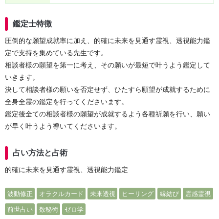
鑑定士特徴
圧倒的な願望成就率に加え、的確に未来を見通す霊視、透視能力鑑
定で支持を集めている先生です。
相談者様の願望を第一に考え、その願いが最短で叶うよう鑑定して
いきます。
決して相談者様の願いを否定せず、ひたすら願望が成就するために
全身全霊の鑑定を行ってくださいます。
鑑定後全ての相談者様の願望が成就するよう各種祈願を行い、願い
が早く叶うよう導いてくださいます。
占い方法と占術
的確に未来を見通す霊視、透視能力鑑定
波動修正
オラクルカード
未来透視
ヒーリング
縁結び
霊感霊視
前世占い
数秘術
ゼロ学