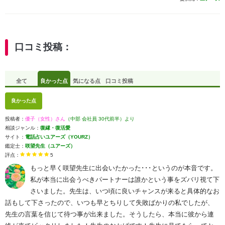
口コミ投稿：
全て
良かった点
気になる点
口コミ投稿
良かった点
投稿者：
優子（女性）さん
（中部 会社員 30代前半）より
相談ジャンル：
復縁・復活愛
サイト：
電話占いユアーズ（YOURZ）
鑑定士：
咲望先生（ユアーズ）
評点：
5
もっと早く咲望先生に出会いたかった･･･というのが本音です。
私が本当に出会うべきパートナーは誰かという事をズバリ視て下
さいました。先生は、いつ頃に良いチャンスが来ると具体的なお
話もして下さったので、いつも早とちりして失敗ばかりの私でしたが、
先生の言葉を信じて待つ事が出来ました。そうしたら、本当に彼から連