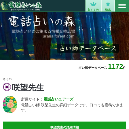
MENU
0
おすすめ
検索
1172
占い師データベース
件
さくの
咲望先生
所属サイト：
電話占いユアーズ
電話占い師 咲望先生の詳細データです。口コミも投稿できま
す。
咲望先生の詳細情報