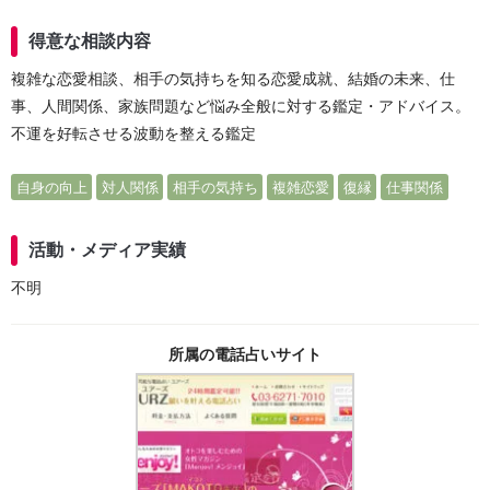
得意な相談内容
複雑な恋愛相談、相手の気持ちを知る恋愛成就、結婚の未来、仕
事、人間関係、家族問題など悩み全般に対する鑑定・アドバイス。
不運を好転させる波動を整える鑑定
自身の向上
対人関係
相手の気持ち
複雑恋愛
復縁
仕事関係
活動・メディア実績
不明
所属の電話占いサイト