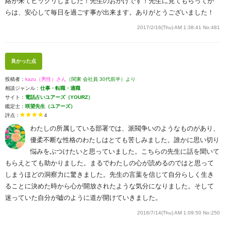
絡が来てビックリしました！先生のおかげです！先生に見てもらってか
らは、安心して毎日を過ごす事が出来ます。ありがとうございました！
2017/2/16(Thu) AM 1:38:41
No:481
良かった点
投稿者：
kazu（男性）さん
（関東 会社員 30代前半）より
相談ジャンル：
仕事・転職・適職
サイト：
電話占いユアーズ（YOURZ）
鑑定士：
咲望先生（ユアーズ）
評点：
4
わたしの所属している部署では、派閥争いのようなものがあり、
優柔不断な性格のわたしはとても苦しみました。誰かに思い切り
悩みをぶつけたいと思っていました。こちらの先生に話を聞いて
もらえとても助かりました。まるでわたしの心が読めるのではと思って
しまうほどの洞察力に驚きました。先生の言葉を信じて自分らしく生き
ることに決めた時から心が開放されたような気分になりました。そして
迷っていた自分が嘘のように道が開けていきました。
2016/7/14(Thu) AM 1:09:50
No:250