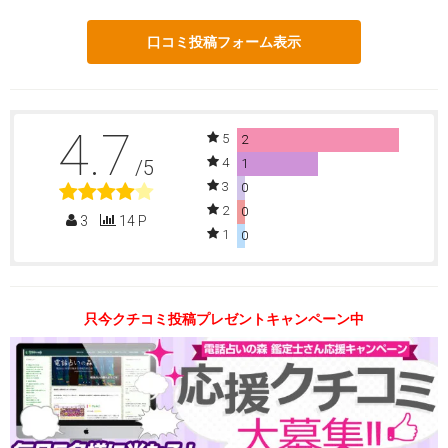
口コミ投稿フォーム表示
4.7
5
2
4
/5
1
3
0
2
0
3
14 P
1
0
只今クチコミ投稿プレゼントキャンペーン中