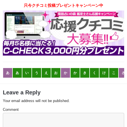
只今クチコミ投稿プレゼントキャンペーン中
あ
あ
い
う
え
お
か
か
き
く
け
こ
さ
Leave a Reply
Your email address will not be published.
Comment