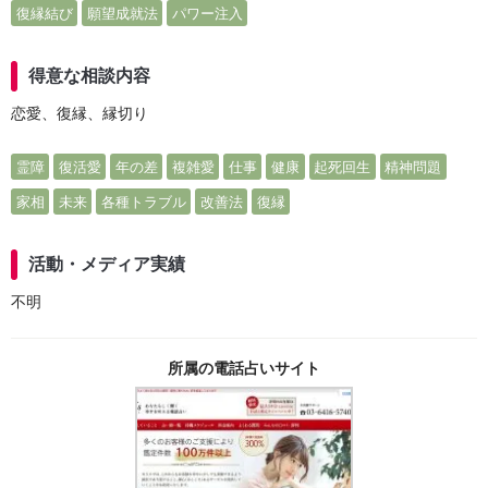
復縁結び
願望成就法
パワー注入
得意な相談内容
恋愛、復縁、縁切り
霊障
復活愛
年の差
複雑愛
仕事
健康
起死回生
精神問題
家相
未来
各種トラブル
改善法
復縁
活動・メディア実績
不明
所属の電話占いサイト