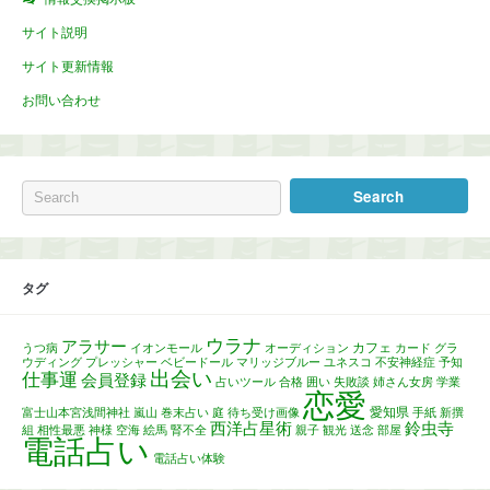
サイト説明
サイト更新情報
お問い合わせ
タグ
ウラナ
アラサー
カフェ
うつ病
イオンモール
オーディション
カード
グラ
ウディング
プレッシャー
ベビードール
マリッジブルー
ユネスコ
不安神経症
予知
出会い
仕事運
会員登録
占いツール
合格
囲い
失敗談
姉さん女房
学業
恋愛
愛知県
富士山本宮浅間神社
嵐山
巻末占い
庭
待ち受け画像
手紙
新撰
西洋占星術
鈴虫寺
組
相性最悪
神様
空海
絵馬
腎不全
親子
観光
送念
部屋
電話占い
電話占い体験