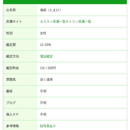
お名前
魂姫（たまひ）
所属サイト
カリス
＞
所属一覧
サトリ
＞
所属一覧
性別
女性
鑑定歴
11-15年
鑑定方法
電話鑑定
鑑定料金
1分 / 320円
雰囲気
深く濃厚
趣味
不明
ブログ
不明
個人ＨＰ
不明
参考情報
顔写真あり