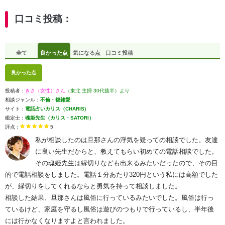
口コミ投稿：
全て
良かった点
気になる点
口コミ投稿
良かった点
投稿者：
きさ（女性）さん
（東北 主婦 30代後半）より
相談ジャンル：
不倫・複雑愛
サイト：
電話占いカリス（CHARIS)
鑑定士：
魂姫先生（カリス・SATORI）
評点：
5
私が相談したのは旦那さんの浮気を疑っての相談でした。友達
に良い先生だからと、教えてもらい初めての電話相談でした。
その魂姫先生は縁切りなども出来るみたいだったので、その目
的で電話相談をしました。電話１分あたり320円という私には高額でした
が、縁切りをしてくれるならと勇気を持って相談しました。
相談した結果、旦那さんは風俗に行っているみたいでした。風俗は行っ
ているけど、家庭を守るし風俗は遊びのつもりで行っているし、半年後
には行かなくなりますよと言われました。