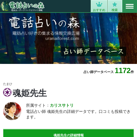
MENU
0
おすすめ
検索
1172
占い師データベース
件
たまひ
魂姫先生
所属サイト：
カリス
サトリ
電話占い師 魂姫先生の詳細データです。口コミも投稿でき
ます。
魂姫先生の詳細情報