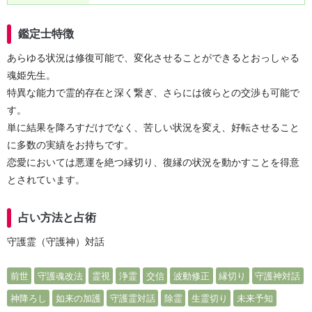
鑑定士特徴
あらゆる状況は修復可能で、変化させることができるとおっしゃる
魂姫先生。
特異な能力で霊的存在と深く繋ぎ、さらには彼らとの交渉も可能で
す。
単に結果を降ろすだけでなく、苦しい状況を変え、好転させること
に多数の実績をお持ちです。
恋愛においては悪運を絶つ縁切り、復縁の状況を動かすことを得意
とされています。
占い方法と占術
守護霊（守護神）対話
前世
守護魂改法
霊視
浄霊
交信
波動修正
縁切り
守護神対話
神降ろし
如来の加護
守護霊対話
除霊
生霊切り
未来予知