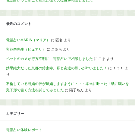
電話占いヴェルニで別れた彼との復縁を相談しました
最近のコメント
電話占いMARIA（マリア）
に
匿名
より
和花奈先生（ピュアリ）
に
こあら
より
ペットのカメが行方不明に…電話占いで相談しました
に
こま
より
効果絶大だった京都の鈴虫寺。私と友達の願いが叶いました！
に
ｔｔｔ
よ
り
不倫している既婚の彼が離婚しますように・・・本当に叶った！紙に願いを
完了形で書く方法を試してみました
に
陽子ちん
より
カテゴリー
電話占い体験レポート