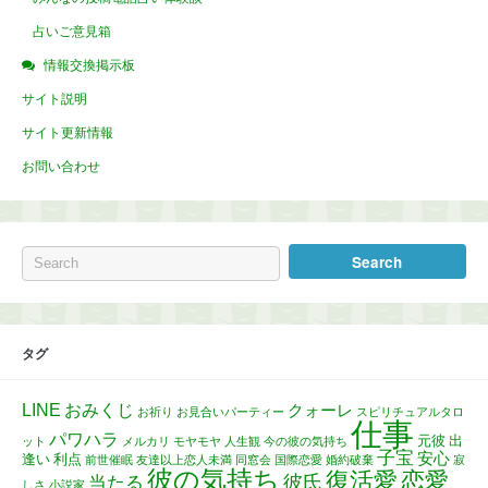
占いご意見箱
情報交換掲示板
サイト説明
サイト更新情報
お問い合わせ
タグ
LINE
おみくじ
クォーレ
お祈り
お見合いパーティー
スピリチュアルタロ
仕事
パワハラ
元彼
出
ット
メルカリ
モヤモヤ
人生観
今の彼の気持ち
子宝
安心
逢い
利点
前世催眠
友達以上恋人未満
同窓会
国際恋愛
婚約破棄
寂
彼の気持ち
復活愛
恋愛
彼氏
当たる
しさ
小説家