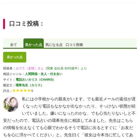
口コミ投稿：
全て
良かった点
気になる点
口コミ投稿
良かった点
投稿者：
ゼブラ（女性）さん
（関東 会社員 30代後半）より
相談ジャンル：
人間関係・友人・付き合い
サイト：
電話占いカリス（CHARIS)
鑑定士：
環希先生（カリス）
評点：
5
私には小学校からの親友がいます。でも最近メールの返信が遅
くなったり電話もなかなか出なかったり、そっけない状態が続
いていました。嫌いになったのかな、でも心当たりないしと不
安だったので、電話占いの環希先生に相談してみました。先生はこちら
の情報を伝えなくても心眼でわかるそうで電話に出るとすぐに「お友だ
ちを心に浮かべてください」と。先生曰く「彼女は今本当に忙しくてあ