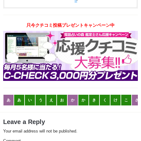
只今クチコミ投稿プレゼントキャンペーン中
あ
あ
い
う
え
お
か
か
き
く
け
こ
さ
Leave a Reply
Your email address will not be published.