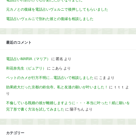
電話占いのおかげで心があたたかくなりました
元カノとの復縁を電話占いヴェルニで後押ししてもらいました
電話占いヴェルニで別れた彼との復縁を相談しました
最近のコメント
電話占いMARIA（マリア）
に
匿名
より
和花奈先生（ピュアリ）
に
こあら
より
ペットのカメが行方不明に…電話占いで相談しました
に
こま
より
効果絶大だった京都の鈴虫寺。私と友達の願いが叶いました！
に
ｔｔｔ
よ
り
不倫している既婚の彼が離婚しますように・・・本当に叶った！紙に願いを
完了形で書く方法を試してみました
に
陽子ちん
より
カテゴリー