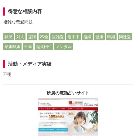
得意な相談内容
複雑な恋愛問題
状況
対人
霊障
不倫
複雑愛
近未来
復縁
健康
時期
同性愛
結婚離婚
仕事
起死回生
メンタル
活動・メディア実績
不明
所属の電話占いサイト