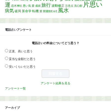
片思い
運
旅行
波動修正
恋木神社
悪い気
愛
成就
注意点
洗心館
風水
病気
破局
算命学
転機
運
開運館E＆E
電話占いアンケート
電話占いの料金についてどう思う？
正直、高いと思う
妥当な金額だと思う
安いくらいだと思う
アンケート結果を見る
アンケート一覧
アーカイブ