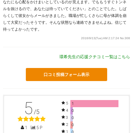
なたにも心配をかけまいとしているのが見えます。でももうすぐトンネ
ルを抜けるので、あなたは待っていてください」とのことでした。しば
らくして彼女からメールがきました。職場が忙しくさらに母が体調を崩
して大変だったそうです。そんな状態なら連絡できませんよね。信じて
待ってよかったです。
2016/9/13(Tue) AM 2:17:24
No:308
環希先生の応援クチコミ一覧はこちら
口コミ投稿フォーム表示
5
5
1
4
/5
0
3
0
2
0
1
5 P
1
0