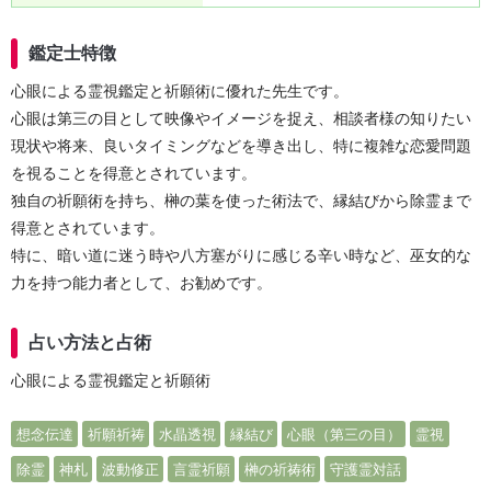
鑑定士特徴
心眼による霊視鑑定と祈願術に優れた先生です。
心眼は第三の目として映像やイメージを捉え、相談者様の知りたい
現状や将来、良いタイミングなどを導き出し、特に複雑な恋愛問題
を視ることを得意とされています。
独自の祈願術を持ち、榊の葉を使った術法で、縁結びから除霊まで
得意とされています。
特に、暗い道に迷う時や八方塞がりに感じる辛い時など、巫女的な
力を持つ能力者として、お勧めです。
占い方法と占術
心眼による霊視鑑定と祈願術
想念伝達
祈願祈祷
水晶透視
縁結び
心眼（第三の目）
霊視
除霊
神札
波動修正
言霊祈願
榊の祈祷術
守護霊対話