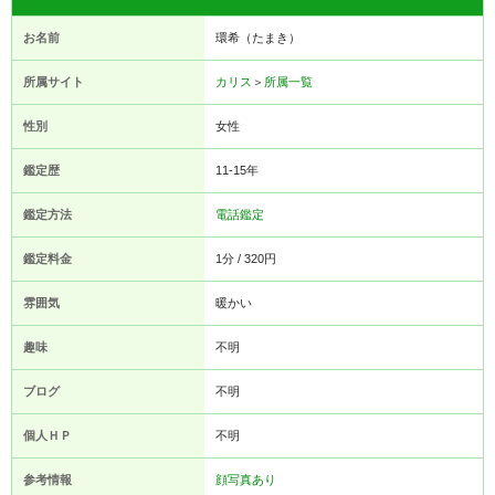
お名前
環希（たまき）
所属サイト
カリス
＞
所属一覧
性別
女性
鑑定歴
11-15年
鑑定方法
電話鑑定
鑑定料金
1分 / 320円
雰囲気
暖かい
趣味
不明
ブログ
不明
個人ＨＰ
不明
参考情報
顔写真あり