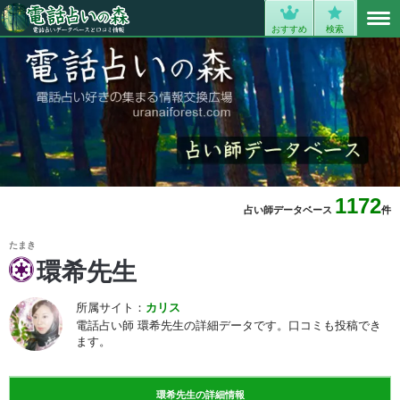
MENU
0
おすすめ
検索
1172
占い師データベース
件
たまき
環希先生
所属サイト：
カリス
電話占い師 環希先生の詳細データです。口コミも投稿でき
ます。
環希先生の詳細情報