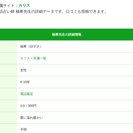
属サイト：
カリス
話占い師 柚希先生の詳細データです。口コミも投稿できます。
柚希先生の詳細情報
柚希（ゆずき）
カリス
＞
所属一覧
女性
6-10年
電話鑑定
1分 / 300円
愛に溢れ暖かい
不明