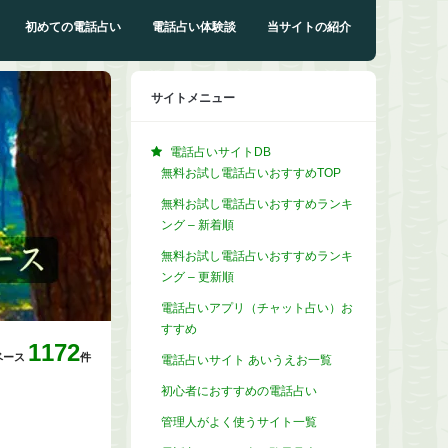
初めての電話占い
電話占い体験談
当サイトの紹介
サイトメニュー
電話占いサイトDB
無料お試し電話占いおすすめTOP
無料お試し電話占いおすすめランキ
ング – 新着順
無料お試し電話占いおすすめランキ
ング – 更新順
電話占いアプリ（チャット占い）お
すすめ
1172
ベース
件
電話占いサイト あいうえお一覧
初心者におすすめの電話占い
管理人がよく使うサイト一覧