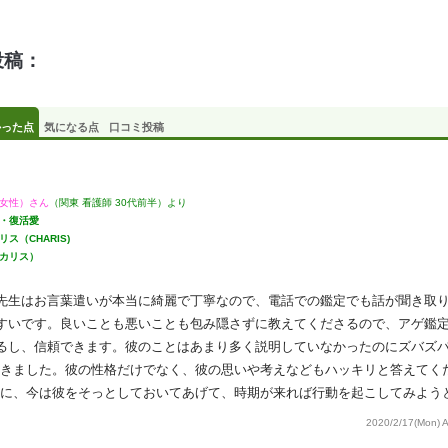
投稿：
かった点
気になる点
口コミ投稿
女性）さん
（関東 看護師 30代前半）より
・復活愛
ス（CHARIS)
カリス）
先生はお言葉遣いが本当に綺麗で丁寧なので、電話での鑑定でも話が聞き取
すいです。良いことも悪いことも包み隠さずに教えてくださるので、アゲ鑑
るし、信頼できます。彼のことはあまり多く説明していなかったのにズバズ
きました。彼の性格だけでなく、彼の思いや考えなどもハッキリと答えてく
に、今は彼をそっとしておいてあげて、時期が来れば行動を起こしてみよう
2020/2/17(Mon) 