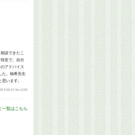
を相談できたこ
ど得意で、自分
容のアドバイス
した。柚希先生
と思います。
AM 5:08:01
No:1234
ミ一覧はこちら