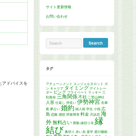
サイト更新情報
お問い合わせ
タグ
たアドバイスを
アチューンメント
エンジェルタロット
ガ
タイミング
ン
キャリア
デイトレー
ピンク
ダー
プライベート
ラッキー
三
三角関係
不妊
柱推命
二荒山神社
伊勢神宮
人形
仕返し
仲良い
先輩
婚約
広
夜
夢占い
婦人病
学生
小指
海
島
料金
恋敵
感想
摂食障害
月詠恋
縁
外
無料占い
異動
縁切り寺
結び
裏切り
赤い糸
退学
退行睡眠