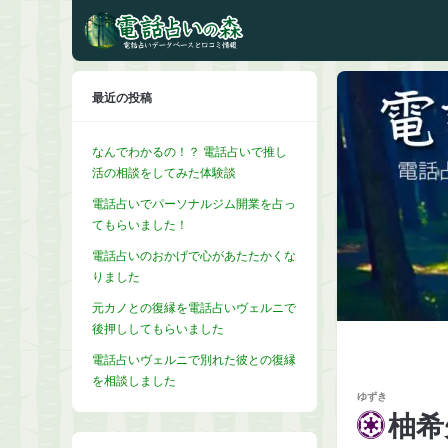
最近の投稿
なんでわかるの！？ 電話占いで推し
活の相談をしてみた体験談
電話占いでパーソナルジム開業を占っ
てもらいました！
電話占いのおかげで心があたたかくな
りました
元カノとの復縁を電話占いヴェルニで
後押ししてもらいました
電話占いヴェルニで別れた彼との復縁
を相談しました
ゆずき
柚希