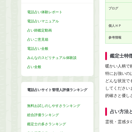
ブログ
電話占い体験レポート
電話占いマニュアル
個人ＨＰ
占い師鑑定動画
参考情報
占いご意見箱
電話占い全般
鑑定士特
みんなのスピリチュアル体験談
暖かい人柄で
占い全般
特にお強いの
どんな状況で
してください
電話占いサイト管理人評価ランキング
的確さと優し
無料お試しのしやすさランキング
占い方法
総合評価ランキング
霊視・霊感タ
鑑定士の多さランキング