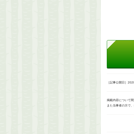
［記事公開日］2020/
掲載内容について間
また当事者の方で、