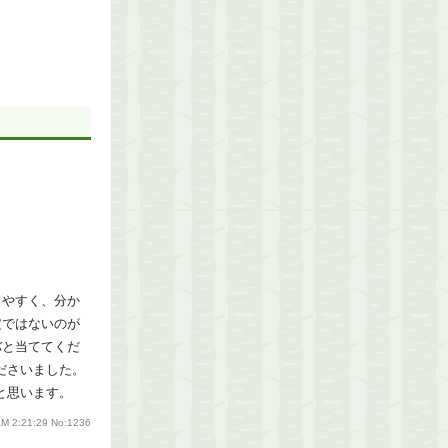
りやすく、分か
定ではないのが
バと当ててくだ
ださいました。
と思います。
AM 2:21:29
No:1236