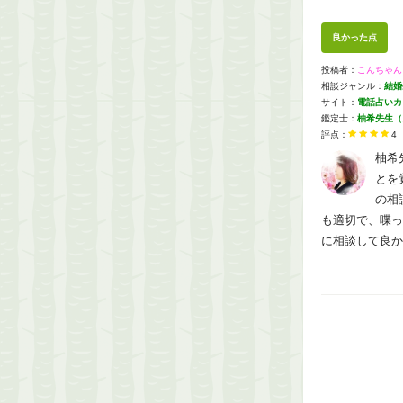
良かった点
投稿者：
こんちゃん
相談ジャンル：
結婚
サイト：
電話占いカリ
鑑定士：
柚希先生（
評点：
4
柚希
とを
の相
も適切で、喋っ
に相談して良か