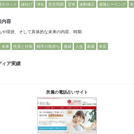
感タロット
縁結び
浄化
意念同調
霊視
波動修正
遠隔ヒーリング
未
談内容
ちや現状、そして具体的な未来の内容、時期
未来
性質と対策
相手の気持ち
復縁
人生
家庭
本音
ディア実績
所属の電話占いサイト