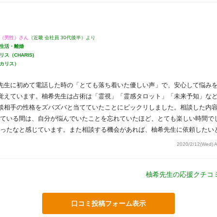
（男性）さん
（近畿 会社員 30代後半）より
生活・離婚
ス（CHARIS)
カリス）
先生に初めて電話した時の「とても落ち着いた優しい声」で、安心して悩み
覚えています。柚希先生は占術は「霊視」「霊感タロット」「未来予知」な
談相手の性格をズバズバと当てていたことにビックリしました。相談した内
ている間は、自分が悩んでいたことを忘れていたほど、とても楽しい時間で
ったなと感じています。また相談する機会があれば、柚希先生に依頼したい
2020/2/12(Wed) 
柚希先生の応援クチコ
口コミ投稿フォーム表示