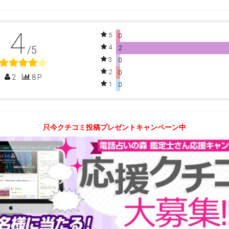
4
5
0
4
/5
2
3
0
2
0
2
8 P
1
0
只今クチコミ投稿プレゼントキャンペーン中