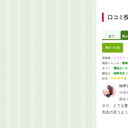
口コミ
全て
良
良かった点
投稿者：
コスモス（
相談ジャンル：
復縁
サイト：
電話占いカリ
鑑定士：
柚希先生（
評点：
4
柚希
りや
分か
さり、とても驚
先生の言うよう