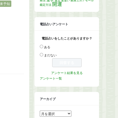
進学
療法
運営
金遣い
銀座エルアモール
開運
来予知
鑑定方法
電話占いアンケート
電話占いをしたことがありますか？
ある
まだない
アンケート結果を見る
アンケート一覧
アーカイブ
ア
ー