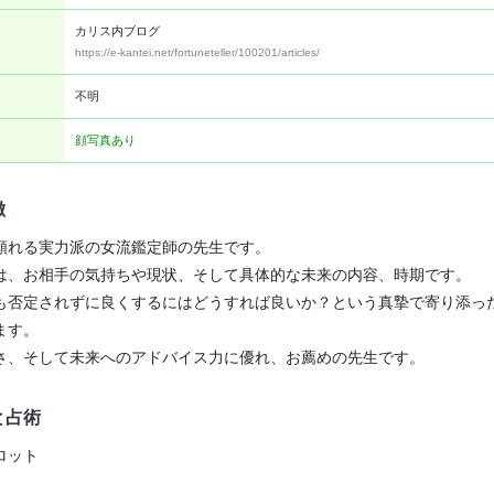
カリス内ブログ
https://e-kantei.net/fortuneteller/100201/articles/
不明
顔写真あり
徴
頼れる実力派の女流鑑定師の先生です。
は、お相手の気持ちや現状、そして具体的な未来の内容、時期です。
も否定されずに良くするにはどうすれば良いか？という真摯で寄り添っ
ます。
さ、そして未来へのアドバイス力に優れ、お薦めの先生です。
と占術
ロット