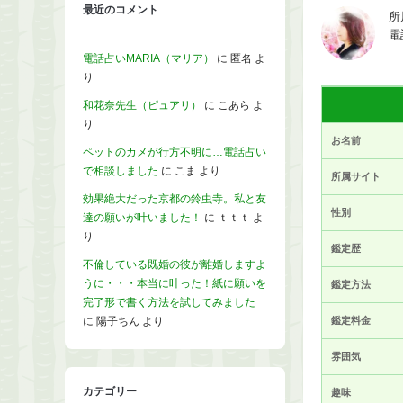
最近のコメント
所
電
電話占いMARIA（マリア）
に
匿名
よ
り
和花奈先生（ピュアリ）
に
こあら
よ
り
お名前
ペットのカメが行方不明に…電話占い
で相談しました
に
こま
より
所属サイト
効果絶大だった京都の鈴虫寺。私と友
性別
達の願いが叶いました！
に
ｔｔｔ
よ
り
鑑定歴
不倫している既婚の彼が離婚しますよ
うに・・・本当に叶った！紙に願いを
鑑定方法
完了形で書く方法を試してみました
に
陽子ちん
より
鑑定料金
雰囲気
カテゴリー
趣味