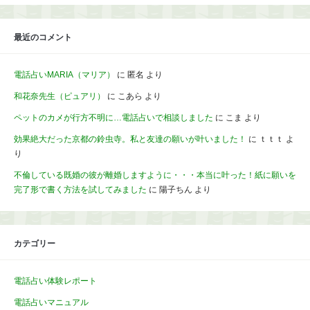
最近のコメント
電話占いMARIA（マリア）
に
匿名
より
和花奈先生（ピュアリ）
に
こあら
より
ペットのカメが行方不明に…電話占いで相談しました
に
こま
より
効果絶大だった京都の鈴虫寺。私と友達の願いが叶いました！
に
ｔｔｔ
よ
り
不倫している既婚の彼が離婚しますように・・・本当に叶った！紙に願いを
完了形で書く方法を試してみました
に
陽子ちん
より
カテゴリー
電話占い体験レポート
電話占いマニュアル