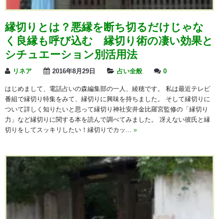
縁切りとは？悪縁を断ち切るだけじゃな
く良縁も呼び込む 縁切り術の凄い効果と
シチュエーション別活用法
リネア
2016年8月29日
占い全般
0
はじめまして、電話占いの森編集部の一人、綾穂です。 私は最近テレビ
番組で縁切り特集をみて、縁切りに興味を持ちました。 そして縁切りに
ついて詳しく知りたいと思って縁切り神社安井金比羅宮監修の「縁切り
力」など縁切りに関する本を読んで調べてみました。 冴えない彼氏と縁
切りをしてスッキリしたい！縁切りでカッ...
»