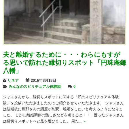
夫と離婚するために・・・わらにもすが
る思いで訪れた縁切りスポット「円珠庵鎌
八幡」
リネア
2016年8月18日
みんなのスピリチュアル体験談
0
ジャスさんから、縁切りスポットに関する「私のスピリチュアル体験
談」を投稿いただきましたのでご紹介させていただきます。 ジャスさん
は結婚後に旦那さんの態度が豹変、離婚をしたいと考えるようになりま
した。 しかし離婚調停の難しさなどを考えると・・・困ったジャスさん
は縁切りスポットへと足を運びました。 果た...
»