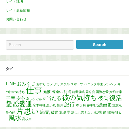
サイト説明
サイト更新情報
お問い合わせ
タグ
LINE
おみくじ
お祈り
カメ
クリスタル
スポーツ
パニック障害
メンヘラ
今
仕事
元彼
出逢い
利点
の彼の気持ち
前世催眠
同窓会
国際恋愛
婚約破棄
彼の気持ち
復活
彼氏
子宝
当たる
安心
寂しさ
小説家
愛
恋愛運
旅行
波動修正
恋木神社
悪い気
新月
本心
榛名神社
注意点
片思い
病気
破局
算命学
転機
洗心館
誰にも言えない
運
開運館E＆
風水
E
高校生