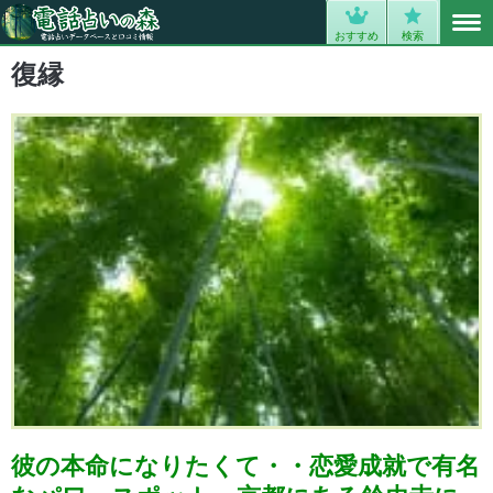
MENU
0
おすすめ
検索
復縁
彼の本命になりたくて・・恋愛成就で有名