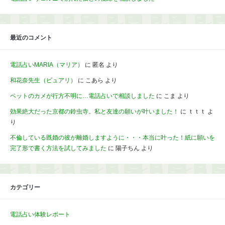
最近のコメント
電話占いMARIA（マリア）
に
匿名
より
和花奈先生（ピュアリ）
に
こあら
より
ペットのカメが行方不明に…電話占いで相談しました
に
こま
より
効果絶大だった京都の鈴虫寺。私と友達の願いが叶いました！
に
ｔｔｔ
よ
り
不倫している既婚の彼が離婚しますように・・・本当に叶った！紙に願いを
完了形で書く方法を試してみました
に
陽子ちん
より
カテゴリー
電話占い体験レポート