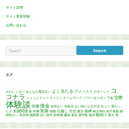
サイト説明
サイト更新情報
お問い合わせ
タグ
コ
よく当たる
アメジスト
かわいくない
みんなの電話占い
ガネーシャ
コナラ
交際
コミュニティー
スペイン
チームワーク
パワー
ボンボン
下着
体験談
借金
俳優
前世占い
化粧品
占い師になる方法
合コン
変わっ
実家
夫婦関係
引越し
方位
束縛
た人
妾
学費
就職
書店
椿大神社
母子家庭
猫
願掛け
相性占い
美容師
脳梗塞
話し相手
財産線
趣味
過去
過呼吸
遺跡
香水
魂