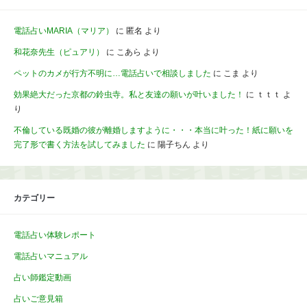
電話占いMARIA（マリア）
に
匿名
より
和花奈先生（ピュアリ）
に
こあら
より
ペットのカメが行方不明に…電話占いで相談しました
に
こま
より
効果絶大だった京都の鈴虫寺。私と友達の願いが叶いました！
に
ｔｔｔ
よ
り
不倫している既婚の彼が離婚しますように・・・本当に叶った！紙に願いを
完了形で書く方法を試してみました
に
陽子ちん
より
カテゴリー
電話占い体験レポート
電話占いマニュアル
占い師鑑定動画
占いご意見箱