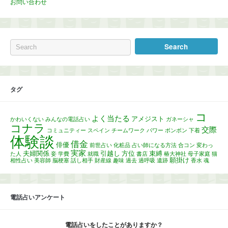
お問い合わせ
タグ
コ
よく当たる
アメジスト
かわいくない
みんなの電話占い
ガネーシャ
コナラ
交際
コミュニティー
スペイン
チームワーク
パワー
ボンボン
下着
体験談
借金
俳優
前世占い
化粧品
占い師になる方法
合コン
変わっ
実家
夫婦関係
引越し
方位
束縛
た人
妾
学費
就職
書店
椿大神社
母子家庭
猫
願掛け
相性占い
美容師
脳梗塞
話し相手
財産線
趣味
過去
過呼吸
遺跡
香水
魂
電話占いアンケート
電話占いをしたことがありますか？