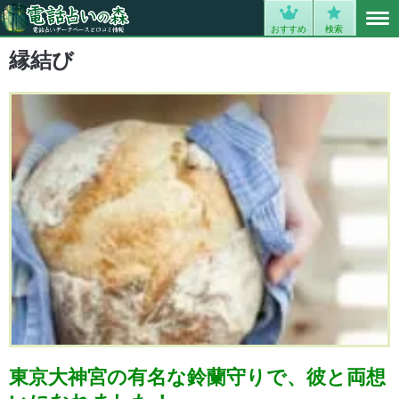
MENU
0
おすすめ
検索
縁結び
東京大神宮の有名な鈴蘭守りで、彼と両想